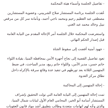
- تفاصيل الجلسة وأسماء هيئة المحكمة
عُقدت الجلسة برئاسة المستشار صلاح الشربيني، وعضوية المستشارين
مصطفى عبد العظيم رحيم ومحمد ناجي أحمد، وبأمانة سر كل من مرقص
نبيل وخالد محمد عبد الغني.
واستعرضت المحكمة خلال الجلسة أمر الإحالة المقدم من النيابة العامة
قبل إصدار الحكم النهائي.
- جهود أمنية أفضت إلى سقوط الجناة
تعود تفاصيل القضية إلى نجاح أجهزة الأمن بمحافظة المنيا، بقيادة اللواء
حاتم حسن، مدير الأمن، واللواء حاتم ربيع، مدير المباحث، في ضبط
المتهمين الثلاثة بعد تورطهم في تنفيذ عدة وقائع سرقة بالإكراه داخل
نطاق مركز العدوة.
- إحالة المتهمين إلى المحاكمة
تمت إحالة المتهمين إلى النيابة العامة التي تولت التحقيق بإشراف
المستشار أسامة أبو الخير، المحامي العام الأول لنيابات شمال المنيا،
والذي وجَّه لهم اتهامات متعددة وطالب بتطبيق أشد مواد قانون العقوبات