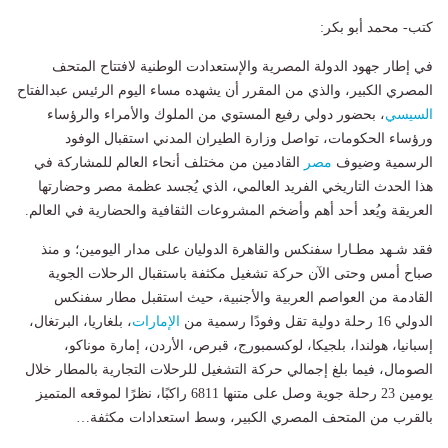
كتب- محمد أبو بكر:
في إطار جهود الدولة المصرية والإستعدادت الوطنية لافتتاح المتحف
المصري الكبير، والذي من المقرر أن يشهده مساء اليوم الرئيس عبدالفتاح
السيسي
، بحضور دولي رفيع المستوي من الملوك والأمراء والرؤساء
ورؤساء الحكومات، تواصل وزارة الطيران المدني استقبال الوفود
الرسمية وضيوف
مصر
القادمين من مختلف أنحاء العالم للمشاركة في
هذا الحدث التاريخي الفريد العالمي، الذي يُجسد عظمة مصر وحضارتها
العريقة ويُعد أحد أهم وأضخم المشروعات الثقافية والحضارية في العالم.
فقد شـهد مطـارا سفنكس والقاهرة الدوليان على مدار اليومين؛ و منذ
صباح أمس وحتى الآن حركة تشغيل مكثفة باستقبال الرحلات الجوية
القادمة من العواصم العربية والأجنبية، حيث استقبل مطار سفنكس
الدولي 16 رحلة دولية تقل وفودًا رسمية من
الإمارات
، بلغاريا، البرتغال،
إسبانيا، هولندا، بلجيكا، لوكسمبورج، قبرص، الأردن، إمارة موناكو،
الصومال، فيما بلغ إجمالي حركة التشغيل للرحلات التجارية بالمطار خلال
يومين 23 رحلة جوية وصل على متنها 6811 راكبًا، نظرًا لموقعه المتميز
بالقرب من المتحف المصري الكبير، وسط استعدادات مكثفة…