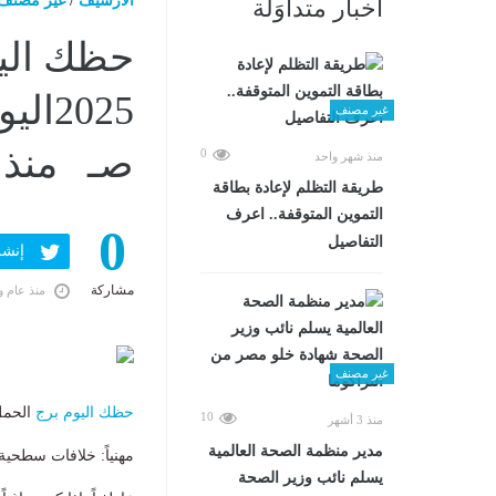
الارشيف
/
غير مصنف
أخبار متداوَلة
غير مصنف
صـ منذ 27 دقيقة
0
منذ شهر واحد
طريقة التظلم لإعادة بطاقة
التموين المتوقفة.. اعرف
0
التفاصيل
إنشر ف
مشاركة
منذ عام و
غير مصنف
حظك اليوم
برج
الحمل الأ
10
منذ 3 أشهر
مدير منظمة الصحة العالمية
مهنياً: خلافات سطحية 
يسلم نائب وزير الصحة