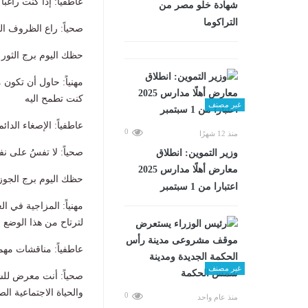
عاطفياً: إذا كنت راغب
شهادة خلو مصر من
التراكوما
صحياً: راع الظروف الص
حظك اليوم برج الثور الأحد 13
مهنياً: حاول أن تكون 
كنت تطمح اليه
غير مصنف
عاطفياً: الإصغاء الدا
0
منذ 12 شهرًا
صحياً: لا تفسُ على 
وزير التموين: انطلاق
معارض أهلًا مدارس 2025
حظك اليوم برج الجوزاء الأحد
اعتبارا من 1 سبتمبر
مهنياً: المزاجية في ا
لترتاح من هذا الوضع
عاطفياً: مناقشات مهم
غير مصنف
صحياً: أنت معرض للش
والحياة الاجتماعية ال
0
منذ عام واحد