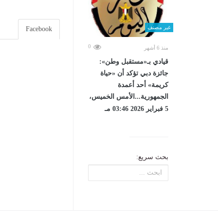
غير مصنف
Facebook
0
منذ 6 أشهر
قيادي بـ«مستقبل وطن»:
جائزة دبي تؤكد أن «حياة
كريمة» أحد أعمدة
الجمهورية...الأمس الخميس،
5 فبراير 2026 03:46 مـ
بحث سريع: