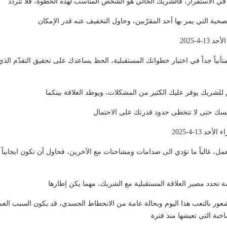
اً في الاستقرار، فالشريك الحالي هو الشخص المناسب لهذه الخطوة، فلا تتردد
حية التي يمر بها أحد المقرّبين، وحاول التخفيف عنه قدر الإمكان
-4-2025
متأنياً جداً في اختيار خطواتك المستقبلية، الحظ يساعدك على تحقيق التقدّم الذي
ئم للشريك يوفر عليك الكثير من المشكلات، ويوطد العلاقة بينكما
نفسك حتى لا تتخطى حدود قدرتك على الاحتمال
 13-4-2025
لعمل، غالباً ما تؤدي الى صدامات ومشاحنات مع الآخرين، فحاول أن تكون ايجابياً
ة تحدد مصير العلاقة المستقبلية مع الشريك، مهما يكن إطارها
عور بالتعب هذا اليوم وبحالة عامة من الانحطاط الجسدي، قد يكون السبب الع
صاخبة التي تعيشها منذ فترة