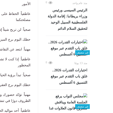
0
منذ عام واحد
الأمور
الرئيس السيسى ورئيس
عاطفياً: الحفاظ على 
وزراء بريطانىا: إقامة الدولة
مصلحتكما
الفلسطينية السبيل الوحيد
لتحقيق السلام الدائم
صحياً: لن تربح شيئاً 
حظك اليوم برج الميزان الأحد
مهنياً: ابتعد عن النق
غير مصنف
عاطفياً: إذا كنت لا ت
0
منذ 13 يومًا
المحظور
اختبارات القدرات 2026..
صحياً: تبدأ برؤية الحي
غلق باب التقدم عبر موقع
التنسيق 6 أغسطس
حظك اليوم برج العقرب الأحد
مهنياً: تؤكد حضورك و
الظروف دورًا في تنشي
غير مصنف
عاطفياً: أحد مواليد 