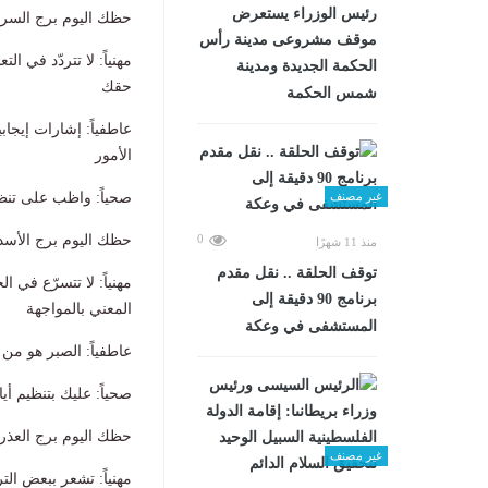
رئيس الوزراء يستعرض
حظك اليوم برج السرطان الأ
موقف مشروعى مدينة رأس
مهنياً: لا تتردّد في 
الحكمة الجديدة ومدينة
حقك
شمس الحكمة
عاطفياً: إشارات إيجا
الأمور
غير مصنف
صحياً: واظب على تنظي
0
حظك اليوم برج الأسد الأحد 3
منذ 11 شهرًا
توقف الحلقة .. نقل مقدم
مهنياً: لا تتسرّع في
برنامج 90 دقيقة إلى
المعني بالمواجهة
المستشفى في وعكة
عاطفياً: الصبر هو من 
صحياً: عليك بتنظيم أ
حظك اليوم برج العذراء الأحد
غير مصنف
مهنياً: تشعر ببعض ال