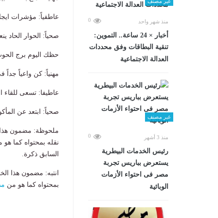
غير مصنف
عاطفياً: مؤشرات ايجا
0
منذ شهر واحد
أخبار × 24 ساعة.. التموين:
صحياً: الحوار الحاد ي
تنقية البطاقات وفق محددات
حظك اليوم برج الحوت الأحد 
العدالة الاجتماعية
مهنياً: كن واعياً جدا
عاطيفا: تسعى للقاء 
صحياً: ابتعد عن المأ
غير مصنف
ملحوظة: مضمون هذا ا
0
منذ 3 أشهر
نقله بمحتواه كما هو 
رئيس الخدمات البيطرية
السابق ذكرة.
يستعرض بباريس تجربة
انتبه: مضمون هذا الخ
مصر فى احتواء الأزمات
بمحتواه كما هو من
مص
الوبائية