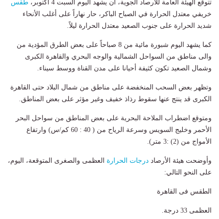
تتوقع الهيئة العامة للأرصاد الجوية، أن يشهد اليوم السبت 4 أكتوبر،
طقس
خريفي معتدل الحرارة في الصباح الباكر، حار نهاراً على أغلب الأنحاء
شديد الحرارة على جنوب الصعيد معتدل الحرارة ليلاً.
كما يشهد اليوم شبورة مائية من 8 صباحاً على بعض الطرق المؤدية من
والى مناطق من السواحل الشمالية والوجه البحري والقاهرة الكبرى
وشمال الصعيد تكون كثيفة أحيانا على مدن القناة ووسط سيناء.
وتظهر بعض السحب المنخفضة على مناطق من شمال البلاد حتى القاهرة
الكبرى قد ينتج عنها سقوط رذاذ خفيف وغير مؤثر على بعض المناطق.
ومتوقع اضطراب الملاحة البحرية على بعض المناطق من سواحل البحر
الأحمر وخليج السويس وسرعة الرياح من ( 40 : 60 كم/س) وارتفاع
الأمواج من (2) :3 متر).
وأوضحت هيئة الأرصاد
درجات الحرارة
العظمى والصغرى المتوقعة، اليوم،
على النحو التالي:
الطقس فى القاهرة
العظمى 33 درجة.