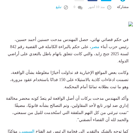
مشاركة
منذ 10 أشهر
0
تبليغ
في حكم قضائي نهائي، حصل المهندس مدحت حسنين أحمد حسين،
رئيس حزب أبناء
مصر
، على حكم بالبراءة الكاملة في القضية رقم 842
لسنة 2025 جنح زايد، والتي كانت تتعلق باتهام باطل بالتعدي على أراضي
الدولة.
وكانت بعض المواقع الإخبارية قد تداولت أخبارًا مغلوطة بشأن الواقعة،
تضمنت ادعاءات كاذبة بالاستيلاء على 150 فدانًا باستخدام عقود مزورة،
وهو ما ثبت بطلانه تمامًا أمام المحكمة.
وأكد المهندس مدحت بركات أن أصل الواقعة لم يتعدّ كونه محضر مخالفة
إداري ضد لودر تابع لأحد المقاولين، وتم التصالح بشأنه قانونيًا، مضيفًا:
“تمت تبرئتي من كل التهم الملفقة التي استُخدمت للنيل من سمعتي،
والحمد لله أن القضاء أنصفني”.
كما توجه بالشكر والتقدير إلى فخامة الرئيس عبد الفتاح
السيسي
، مؤكدًا