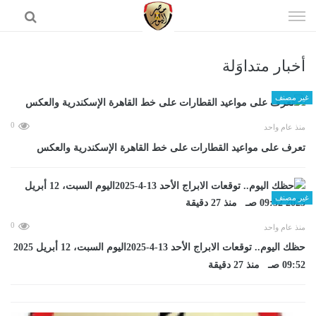
إذهب
الى
المحتوى
أخبار متداوَلة
الرئيسية
غير مصنف
0
منذ عام واحد
تعرف على مواعيد القطارات على خط القاهرة الإسكندرية والعكس
غير مصنف
0
منذ عام واحد
حظك اليوم.. توقعات الابراج الأحد 13-4-2025اليوم السبت، 12 أبريل 2025
09:52 صـ منذ 27 دقيقة