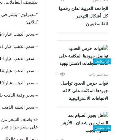
بمنتصف التعاملات، ب
الجامعة العربية تعلن رفضها
كل أشكال التهجير
كالآتي:
للفلسطينيين
– سعر الذهب عيار 24 بلغ 5957 جنيها.
– سعر الذهب عيار 21 بلغ 5213 جنيها.
– سعر الذهب عيار 18 بلغ 4468 جنيه.
غير مصنف
– سعر الذهب عيار 14 بلغ 3475 جنيها.
0
منذ شهر واحد
– سعر الذهب عيار 10 بلغ 2482 جنيه.
قوات حرس الحدود تواصل
جهودها المكثفة على كافة
– سعر وقية الذهب بلغت 185288 
الاتجاهات الاستراتيجية
– سعر الجنيه الذهب بلغ 41700 جن
قد يختلف السعر من تا
على سعر جرام عيار 24.
غير مصنف
سعر الذهب عالميًا