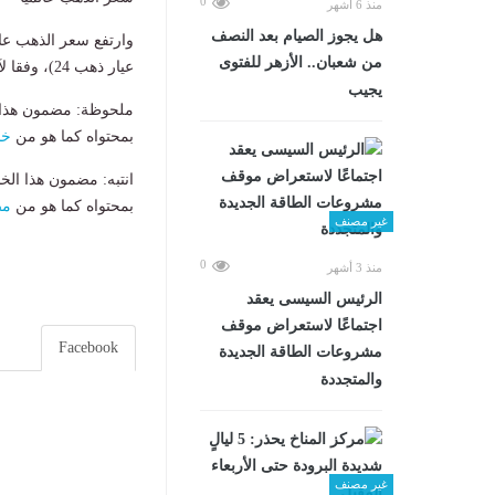
0
منذ 6 أشهر
هل يجوز الصيام بعد النصف
من شعبان.. الأزهر للفتوى
عيار ذهب 24)، وفقا لآخر تحديث لبيانات وكالة بلومبرج.
يجيب
ملحوظة: مضمون هذا ا
بمحتواه كما هو من
خب
انتبه: مضمون هذا الخ
بمحتواه كما هو من
مص
غير مصنف
0
منذ 3 أشهر
الرئيس السيسى يعقد
اجتماعًا لاستعراض موقف
Facebook
مشروعات الطاقة الجديدة
والمتجددة
غير مصنف