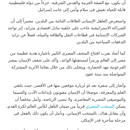
أن يكون، مع الضفة الغربية والقدس الشرقية، جزءاً من دولة فلسطينية
قابلة للحياة تعيش فى سلام وأمن إلى جانب إسرائيل.
واستعرض العاهل الإسبانى العلاقات الثنائية بين البلدين، مشيراً إلى أن
الشراكة الاستراتيجية جاءت على خلفية تبادل اقتصادى متزايد، إثر تواجد
الشركات الإسبانية فى قطاعات النقل والطاقة والمياه، فضلاً عن تزايد
التدفقات السياحية بين البلدين.
كما أشاد بقرب افتتاح المتحف المصرى الكبير باعتباره هدية عظيمة من
مصر إلى العالم ورمزاً لمستقبلها الواعد، وأكد على شغف الإسبان بمصر
الفرعونية مهد الحضارة، ويتجلى ذلك من خلال بعثاتنا الأثرية المشتركة
المتواصلة منذ ستة عقود.
وأشار إلى سفره بعد غدٍ لزيارة موقعين منها فى الأقصر، حيث يلتقي
العلم والمعرفة، موضحًا أن الإسبان مفتونون بإبداعات الأدب والسينما
والموسيقى المصرية المعاصرة، ولا ننسى الرياضة، وآمل مخلصاً أن
يتمكن
المنتخب المصري
قريباً من ضمان التأهل لكأس العالم لكرة القدم،
وأن يتقابل هناك، بالمنتخب الإسباني، ونأمل أن يكون ذلك بالفعل فى
مرحلة متأخرة قدر الإمكان.