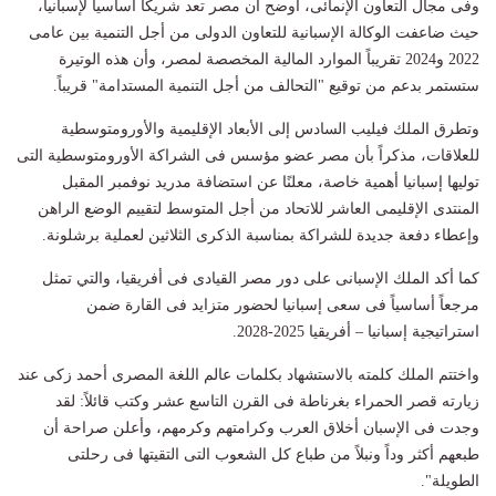
وفى مجال التعاون الإنمائى، أوضح أن مصر تعد شريكاً أساسياً لإسبانيا،
حيث ضاعفت الوكالة الإسبانية للتعاون الدولى من أجل التنمية بين عامى
2022 و2024 تقريباً الموارد المالية المخصصة لمصر، وأن هذه الوتيرة
ستستمر بدعم من توقيع "التحالف من أجل التنمية المستدامة" قريباً.
وتطرق الملك فيليب السادس إلى الأبعاد الإقليمية والأورومتوسطية
للعلاقات، مذكراً بأن مصر عضو مؤسس فى الشراكة الأورومتوسطية التى
توليها إسبانيا أهمية خاصة، معلنًا عن استضافة مدريد نوفمبر المقبل
المنتدى الإقليمى العاشر للاتحاد من أجل المتوسط لتقييم الوضع الراهن
وإعطاء دفعة جديدة للشراكة بمناسبة الذكرى الثلاثين لعملية برشلونة.
كما أكد الملك الإسبانى على دور مصر القيادى فى أفريقيا، والتي تمثل
مرجعاً أساسياً فى سعى إسبانيا لحضور متزايد فى القارة ضمن
استراتيجية إسبانيا – أفريقيا 2025-2028.
واختتم الملك كلمته بالاستشهاد بكلمات عالم اللغة المصرى أحمد زكى عند
زيارته قصر الحمراء بغرناطة فى القرن التاسع عشر وكتب قائلاً: لقد
وجدت فى الإسبان أخلاق العرب وكرامتهم وكرمهم، وأعلن صراحة أن
طبعهم أكثر وداً ونبلاً من طباع كل الشعوب التى التقيتها فى رحلتى
الطويلة".