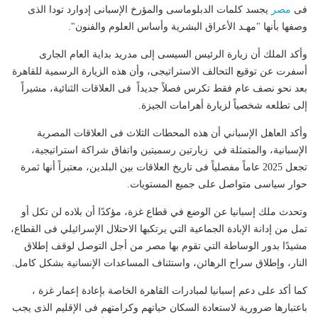
فى
مصر
يجسد كلمات الدبلوماسى والمؤرخ الإسبانى إدوارد تودا الذى
وصفها بأنها "مهـد الأعراق البشرية وأساس العلوم والفنون".
وأكد الملك أن زيارة الرئيس السيسى إلى مدريد بداية العام الجارى
أسفرت عن توقيع التحالف الاستراتيجى، وأن هذه الزيارة الرسمية للقاهرة
بعد نحو نصف عام فقط تكرس فصلاً جديداً فى العلاقات الثنائية، مشيراً
إلى تطلعه شخصياً لزيارة أهرامات الجيزة.
وأكد العاهل الإسباني أن هذه المحطات الثلاث فى العلاقات المصرية
الإسبانية، والمتمثلة في زيارتين رسميتين واتفاق شراكة استراتيجية،
تجعل 2025 عاماً مفصلياً فى تاريخ العلاقات بين البلدين، معتبراً أنها ثمرة
حوار سياسى متواصل على جميع المستويات.
وتحدث ملك إسبانيا عن الوضع في قطاع غزة، مؤكدًا أن بلاده لن تكل أو
تمل من إدانة الإبادة الجماعية التي يرتكبها الاحتلال الإسرائيلي فى القطاع،
مشيدًا بدور الوساطة التي تقوم بها مصر من أجل التوصل لوقف إطلاق
النار، وإطلاق سراح الرهائن، واستئناف المساعدات الإنسانية بشكل كامل.
كما أكد على دعم إسبانيا لمبادرات القاهرة الخاصة بإعادة إعمار غزة ،
باعتبارها ضرورية لاستعادة السكان حياتهم وكرامتهم فى الإقليم الذى يجب