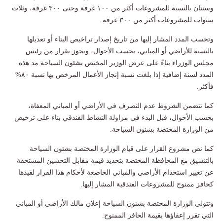
وسنتان بالنسبة للمشروعات أكثر من ۱۰۰ غرفة وحتى ۳۰۰ غرفة، وثلاث
سنوات للمشروعات أكثر من ۳۰۰ غرفة.
وتحسب المدد المشار إليها من تاريخ إصدار تراخيص البناء أو تعديلها
بالنسبة للأراضي أو المباني، بحسب الأحوال، ويجوز بقرار من رئيس
مجلس الوزراء بناءً على عرض الوزير المختص بشئون السياحة مد هذه
المدد لسنة إضافية إذا بلغت نسبة إنجاز الأعمال المرخص بها نسبة ٨٠%
فأكثر.
كما تتضمن الشروط عدم التصرف في الأراضي أو المباني المعفاة،
بحسب الأحوال، قبل البدء في مزاولة النشاط الفندقي بناء على ترخيص
من الوزارة المختصة بشئون السياحة.
كما نص مشروع القرار على قيام الوزارة المختصة بشئون السياحة
بالتنسيق مع المحافظة المختصة بتحديد قيمة مقابل التحسين المستحقة
عن تغيير استخدام الأراضي والمباني الخاضعة لأحكام هذا القرار لقيدها
كحافز ممنوح للمشروعات الفندقية المشار إليها.
وتتولى الوزارة المختصة بشئون السياحة إعلان مالك الأراضي أو المباني
التي تقرر إعفاؤها بقيمة الحافز الممنوح.