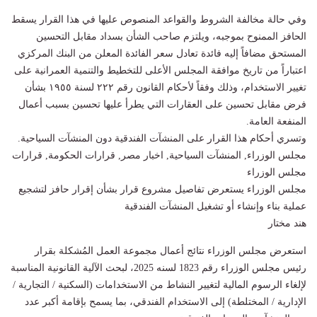
وفي حالة مخالفة الشروط والقواعد المنصوص عليها في هذا القرار يسقط
الحافز الممنوح بموجبه، ويلتزم صاحب الشأن بسداد مقابل التحسين
المستحق مضافاً إليه فائدة تعادل سعر الفائدة المعلن من البنك المركزي
اعتباراً من تاريخ موافقة المجلس الأعلى للتخطيط والتنمية العمرانية على
تغيير الاستخدام، وذلك وفقاً لأحكام القانون رقم ٢٢٢ لسنة ١٩٥٥ بشأن
فرض مقابل تحسين على العقارات التي يطرأ عليها تحسين بسبب أعمال
المنفعة العامة.
وتسري أحكام هذا القرار على المنشآت الفندقية دون المنشآت السياحية.
مجلس الوزراء, المنشآت السياحية, اخبار مصر, قرارات الحكومة, قرارات
مجلس الوزراء
مجلس الوزراء يستعرض تفاصيل مشروع قرار بشأن إقرار حافز لتشجيع
عملية بناء وإنشاء أو تشغيل المنشآت الفندقية
هند مختار
استعرض مجلس الوزراء نتائج أعمال مجموعة العمل المُشكلة بقرار
رئيس مجلس الوزراء رقم 1823 لسنه 2025، لبحث الآلية القانونية المناسبة
لإلغاء الرسوم المالية لتغيير النشاط من الاستخدامات (السكنية / التجارية /
الإدارية / المختلطة) إلى الاستخدام الفندقي، بما يسمح بإقامة أكبر عدد