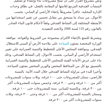
ونص مشروع القرار على أن تمنح مشروعات بناء وإنشاء أو تشغيل
المنشآت الفندقية المزمع إقامتها أو المقامة بالفعل، في نطاق وحدات
الإدارة المحلية، حافزاً مشروطاً بإعفاء الأراضي أو المباني، بحسب
الأحوال، من سداد ما يستحق من مقابل تحسين عن تغيير استخدامها من
الأنشطة المختلفة إلى النشاط الفندقي وفقاً لأحكام قانون البناء الصادر
بالقانون رقم 119 لسنة 2008 ولائحته التنفيذية.
ويشترط للتمتع بالإعفاء الالتزام بمجموعة من الشروط والقواعد: موافقة
الوزارة المختصة بشئون
السياحة
على ملاءمة الأرض أو المبني للاستغلال
الفندقي، وموافقة المجلس الأعلى للتخطيط والتنمية العمرانية على تغيير
استخدام الأراضي أو المباني، بحسب الأحوال، إلى النشاط الفندقي، وذلك
بناء على عرض الأمانة الفنية للمجلس الأعلى للتخطيط والتنمية العمرانية
بالتنسيق مع كل من المحافظ المختص والوزير المختص بشئون السياحة،
وأخيرا البدء في مزاولة النشاط الفندقي خلال المدد الآتية: بالنسبة
للأراضي، سنتان للمشروعات حتى ۱۰۰ غرفة، وثلاث سنوات للمشروعات
أكثر من ۱۰۰ غرفة وحتى ۳۰۰ غرفة، وخمس سنوات للمشروعات أكثر
من ٣٠٠ غرفة، وبالنسبة للمباني، سنة للمشروعات حتى ۱۰۰ غرفة،
وسنتان بالنسبة للمشروعات أكثر من ۱۰۰ غرفة وحتى ۳۰۰ غرفة، وثلاث
سنوات للمشروعات أكثر من ۳۰۰ غرفة.