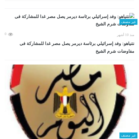
غير مصنف
0
منذ 10 أشهر
نتنياهو: وفد إسرائيلي برئاسة ديرمر يصل مصر غدا للمشاركة فى
مفاوضات شرم الشيخ
غير مصنف