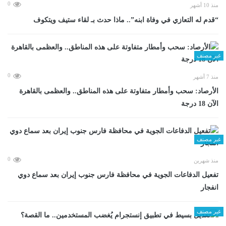
0
منذ 10 أشهر
“قدم له التعازي في وفاة ابنه”.. ماذا حدث بـ لقاء ستيف ويتكوف
غير مصنف
0
منذ 7 أشهر
الأرصاد: سحب وأمطار متفاوتة على هذه المناطق.. والعظمى بالقاهرة
الآن 18 درجة
غير مصنف
0
منذ شهرين
تفعيل الدفاعات الجوية في محافظة فارس جنوب إيران بعد سماع دوي
انفجار
غير مصنف