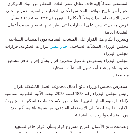
المستحق مضافاً إليه فائدة تعادل سعر الفائدة المعلن من البنك المركزي
اعتباراً من تاريخ موافقة المجلس الأعلى للتخطيط والتنمية العمرانية على
تغيير الاستخدام، وذلك وفقاً لأحكام القانون رقم ٢٢٢ لسنة ١٩٥٥ بشأن
فرض مقابل تحسين على العقارات التي يطرأ عليها تحسين بسبب أعمال
المنفعة العامة.
وتسري أحكام هذا القرار على المنشآت الفندقية دون المنشآت السياحية.
مجلس الوزراء, المنشآت السياحية,
اخبار مصر
, قرارات الحكومة, قرارات
مجلس الوزراء
مجلس الوزراء يستعرض تفاصيل مشروع قرار بشأن إقرار حافز لتشجيع
عملية بناء وإنشاء أو تشغيل المنشآت الفندقية
هند مختار
استعرض مجلس الوزراء نتائج أعمال مجموعة العمل المُشكلة بقرار
رئيس مجلس الوزراء رقم 1823 لسنه 2025، لبحث الآلية القانونية المناسبة
لإلغاء الرسوم المالية لتغيير النشاط من الاستخدامات (السكنية / التجارية /
الإدارية / المختلطة) إلى الاستخدام الفندقي، بما يسمح بإقامة أكبر عدد
من المنشآت والوحدات الفندقية.
وتضمنت نتائج الأعمال اقتراح مشروع قرار بشأن إقرار حافز لتشجيع