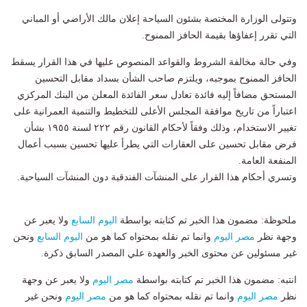
وتتولى الوزارة المختصة بشئون السياحة إعلان مالك الأراضي أو المباني
التي تقرر إعفاؤها بقيمة الحافز الممنوح.
وفي حالة مخالفة الشروط والقواعد المنصوص عليها في هذا القرار يسقط
الحافز الممنوح بموجبه، ويلتزم صاحب الشأن بسداد مقابل التحسين
المستحق مضافاً إليه فائدة تعادل سعر الفائدة المعلن من البنك المركزي
اعتباراً من تاريخ موافقة المجلس الأعلى للتخطيط والتنمية العمرانية على
تغيير الاستخدام، وذلك وفقاً لأحكام القانون رقم ٢٢٢ لسنة ١٩٥٥ بشأن
فرض مقابل تحسين على العقارات التي يطرأ عليها تحسين بسبب أعمال
المنفعة العامة.
وتسري أحكام هذا القرار على المنشآت الفندقية دون المنشآت السياحية.
ملحوظة: مضمون هذا الخبر تم كتابته بواسطة
اليوم السابع
ولا يعبر عن
وجهة نظر
مصر اليوم
وانما تم نقله بمحتواه كما هو من
اليوم السابع
ونحن
غير مسئولين عن محتوى الخبر والعهدة علي المصدر السابق ذكرة.
انتبه: مضمون هذا الخبر تم كتابته بواسطة
مصر اليوم
ولا يعبر عن وجهة
نظر
مصر اليوم
وانما تم نقله بمحتواه كما هو من
مصر اليوم
ونحن غير