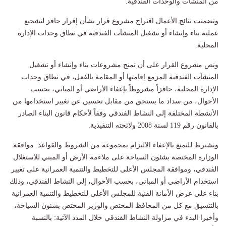
من المنشآت والوحدات الفندقية.
وتضمنت نتائج الأعمال اقتراح مشروع قرار بشأن إقرار حافز لتشجيع
عملية بناء وإنشاء أو تشغيل المنشآت الفندقية في نطاق وحدات الإدارة
المحلية.
ونص مشروع القرار على أن تمنح مشروعات بناء وإنشاء أو تشغيل
المنشآت الفندقية المزمع إقامتها أو المقامة بالفعل، في نطاق وحدات
الإدارة المحلية، حافزاً مشروطاً بإعفاء الأراضي أو المباني، بحسب
الأحوال، من سداد ما يستحق من مقابل تحسين عن تغيير استخدامها من
الأنشطة المختلفة إلى النشاط الفندقي وفقاً لأحكام قانون البناء الصادر
بالقانون رقم 119 لسنة 2008 ولائحته التنفيذية.
ويشترط للتمتع بالإعفاء الالتزام بمجموعة من الشروط والقواعد: موافقة
الوزارة المختصة بشئون السياحة على ملاءمة الأرض أو المبني للاستغلال
الفندقي، وموافقة المجلس الأعلى للتخطيط والتنمية العمرانية على تغيير
استخدام الأراضي أو المباني، بحسب الأحوال، إلى النشاط الفندقي، وذلك
بناء على عرض الأمانة الفنية للمجلس الأعلى للتخطيط والتنمية العمرانية
بالتنسيق مع كل من المحافظ المختص والوزير المختص بشئون السياحة،
وأخيرا البدء في مزاولة النشاط الفندقي خلال المدد الآتية: بالنسبة