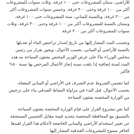
للأراضي، سنتان للمشروعات حتى ۱۰۰ غرفة، وثلاث سنوات للمشروعات
أكثر من ۱۰۰ غرفة وحتى ۳۰۰ غرفة، وخمس سنوات للمشروعات أكثر
من ٣٠٠ غرفة، وبالنسبة للمباني، سنة للمشروعات حتى ۱۰۰ غرفة،
وسنتان بالنسبة للمشروعات أكثر من ۱۰۰ غرفة وحتى ۳۰۰ غرفة، وثلاث
سنوات للمشروعات أكثر من ۳۰۰ غرفة.
وتحسب المدد المشار إليها من تاريخ إصدار تراخيص البناء أو تعديلها
بالنسبة للأراضي أو المباني، بحسب الأحوال، ويجوز بقرار من رئيس
مجلس الوزراء بناءً على عرض الوزير المختص بشئون السياحة مد هذه
المدد لسنة إضافية إذا بلغت نسبة إنجاز الأعمال المرخص بها نسبة ٨٠%
فأكثر.
كما تتضمن الشروط عدم التصرف في الأراضي أو المباني المعفاة،
بحسب الأحوال، قبل البدء في مزاولة النشاط الفندقي بناء على ترخيص
من الوزارة المختصة بشئون السياحة.
كما نص مشروع القرار على قيام الوزارة المختصة بشئون السياحة
بالتنسيق مع المحافظة المختصة بتحديد قيمة مقابل التحسين المستحقة
عن تغيير استخدام الأراضي والمباني الخاضعة لأحكام هذا القرار لقيدها
كحافز ممنوح للمشروعات الفندقية المشار إليها.