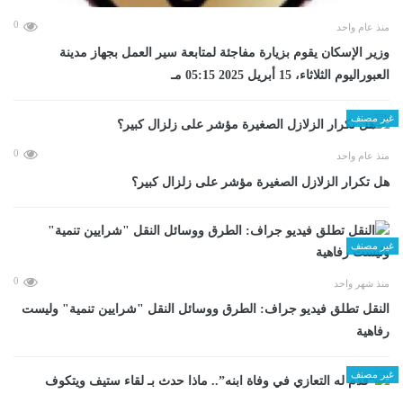
0
منذ عام واحد
وزير الإسكان يقوم بزيارة مفاجئة لمتابعة سير العمل بجهاز مدينة
العبوراليوم الثلاثاء، 15 أبريل 2025 05:15 مـ
غير مصنف
0
منذ عام واحد
هل تكرار الزلازل الصغيرة مؤشر على زلزال كبير؟
غير مصنف
0
منذ شهر واحد
​النقل تطلق فيديو جراف: الطرق ووسائل النقل "شرايين تنمية" وليست
رفاهية
غير مصنف