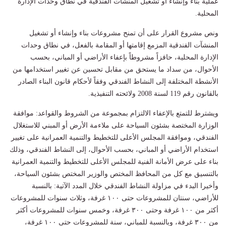
عملية بناء وإنشاء أو تشغيل المنشآت الفندقية في نطاق وحدات الإدارة
المحلية.
ونص مشروع القرار على أن تمنح مشروعات بناء وإنشاء أو تشغيل
المنشآت الفندقية المزمع إقامتها أو المقامة بالفعل، في نطاق وحدات
الإدارة المحلية، حافزاً مشروطاً بإعفاء الأراضي أو المباني، بحسب
الأحوال، من سداد ما يستحق من مقابل تحسين عن تغيير استخدامها من
الأنشطة المختلفة إلى النشاط الفندقي وفقاً لأحكام قانون البناء الصادر
بالقانون رقم 119 لسنة 2008 ولائحته التنفيذية.
ويشترط للتمتع بالإعفاء الالتزام بمجموعة من الشروط والقواعد: موافقة
الوزارة المختصة بشئون السياحة على ملاءمة الأرض أو المبني للاستغلال
الفندقي، وموافقة المجلس الأعلى للتخطيط والتنمية العمرانية على تغيير
استخدام الأراضي أو المباني، بحسب الأحوال، إلى النشاط الفندقي، وذلك
بناء على عرض الأمانة الفنية للمجلس الأعلى للتخطيط والتنمية العمرانية
بالتنسيق مع كل من المحافظ المختص والوزير المختص بشئون السياحة،
وأخيرا البدء في مزاولة النشاط الفندقي خلال المدد الآتية: بالنسبة
للأراضي، سنتان للمشروعات حتى ۱۰۰ غرفة، وثلاث سنوات للمشروعات
أكثر من ۱۰۰ غرفة وحتى ۳۰۰ غرفة، وخمس سنوات للمشروعات أكثر
من ٣٠٠ غرفة، وبالنسبة للمباني، سنة للمشروعات حتى ۱۰۰ غرفة،