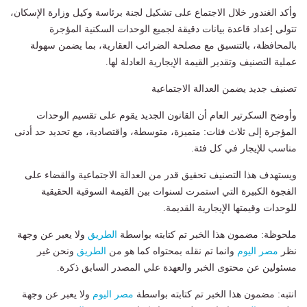
وأكد الغندور خلال الاجتماع على تشكيل لجنة برئاسة وكيل وزارة الإسكان،
تتولى إعداد قاعدة بيانات دقيقة لجميع الوحدات السكنية المؤجرة
بالمحافظة، بالتنسيق مع مصلحة الضرائب العقارية، بما يضمن سهولة
عملية التصنيف وتقدير القيمة الإيجارية العادلة لها.
تصنيف جديد يضمن العدالة الاجتماعية
وأوضح السكرتير العام أن القانون الجديد يقوم على تقسيم الوحدات
المؤجرة إلى ثلاث فئات: متميزة، متوسطة، واقتصادية، مع تحديد حد أدنى
مناسب للإيجار في كل فئة.
ويستهدف هذا التصنيف تحقيق قدر من العدالة الاجتماعية والقضاء على
الفجوة الكبيرة التي استمرت لسنوات بين القيمة السوقية الحقيقية
للوحدات وقيمتها الإيجارية القديمة.
ملحوظة: مضمون هذا الخبر تم كتابته بواسطة
الطريق
ولا يعبر عن وجهة
نظر
مصر اليوم
وانما تم نقله بمحتواه كما هو من
الطريق
ونحن غير
مسئولين عن محتوى الخبر والعهدة علي المصدر السابق ذكرة.
انتبه: مضمون هذا الخبر تم كتابته بواسطة
مصر اليوم
ولا يعبر عن وجهة