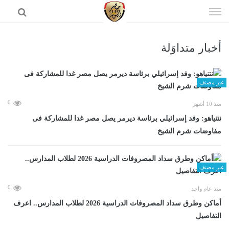
إذهب
الى
المحتوى
أخبار متداوَلة
الرئيسية
غير مصنف
0
منذ 10 أشهر
نتنياهو: وفد إسرائيلي برئاسة ديرمر يصل مصر غدا للمشاركة فى
مفاوضات شرم الشيخ
غير مصنف
0
منذ عام واحد
أماكن وطرق سداد المصروفات الدراسية 2026 لطلاب المدارس.. اعرف
التفاصيل