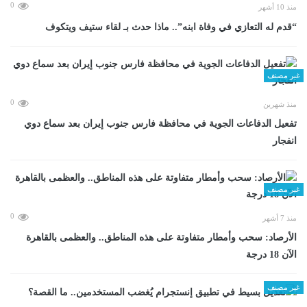
0
منذ 10 أشهر
“قدم له التعازي في وفاة ابنه”.. ماذا حدث بـ لقاء ستيف ويتكوف
غير مصنف
0
منذ شهرين
تفعيل الدفاعات الجوية في محافظة فارس جنوب إيران بعد سماع دوي
انفجار
غير مصنف
0
منذ 7 أشهر
الأرصاد: سحب وأمطار متفاوتة على هذه المناطق.. والعظمى بالقاهرة
الآن 18 درجة
غير مصنف