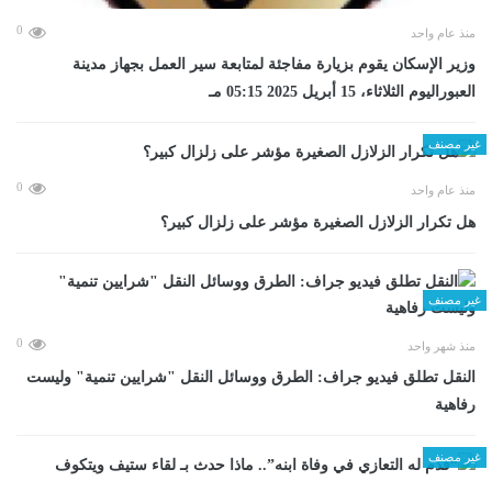
0
منذ عام واحد
وزير الإسكان يقوم بزيارة مفاجئة لمتابعة سير العمل بجهاز مدينة
العبوراليوم الثلاثاء، 15 أبريل 2025 05:15 مـ
غير مصنف
0
منذ عام واحد
هل تكرار الزلازل الصغيرة مؤشر على زلزال كبير؟
غير مصنف
0
منذ شهر واحد
​النقل تطلق فيديو جراف: الطرق ووسائل النقل "شرايين تنمية" وليست
رفاهية
غير مصنف