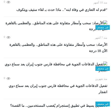
0
منذ 10 أشهر
“قدم له التعازي في وفاة ابنه”.. ماذا حدث بـ لقاء ستيف ويتكوف
غير مصنف
0
منذ 7 أشهر
الأرصاد: سحب وأمطار متفاوتة على هذه المناطق.. والعظمى بالقاهرة
الآن 18 درجة
غير مصنف
0
منذ شهرين
تفعيل الدفاعات الجوية في محافظة فارس جنوب إيران بعد سماع دوي
انفجار
غير مصنف