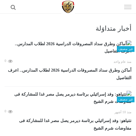
إذهب
الى
المحتوى
أخبار متداوَلة
الرئيسية
غير مصنف
0
منذ عام واحد
أماكن وطرق سداد المصروفات الدراسية 2026 لطلاب المدارس.. اعرف
التفاصيل
غير مصنف
0
منذ 10 أشهر
نتنياهو: وفد إسرائيلي برئاسة ديرمر يصل مصر غدا للمشاركة فى
مفاوضات شرم الشيخ