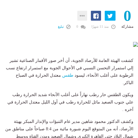
0
مشاركة
منذ 11 شهرًا
0
تبليغ
كشفت الهيئة العامة للأرصاد الجوية، أن أخر صور الأقمار الصناعية تشير
إلي استمرار التحسن النسبي في الأحوال الجوية مع استمرار ارتفاع نسب
الرطوبة على أغلب الأنحاء، ليسود
طقس
معتدل الحرارة في الصباح
الباكر.
ويكون الطقس حار رطب نهاراً على أغلب الأنحاء شديد الحرارة رطب
علي جنوب الصعيد مائل للحرارة رطب في أول الليل معتدل الحرارة في
آخره .
وكشف الدكتور محمود شاهين مدير عام التنبؤات والإنذار المبكر بهيئة
الأرصاد، أنه من المتوقع اليوم شبورة مائية من 8:4 صباحاً على مناطق من
شمال البلاد حتى القاهرة الكبرى وشمال الصعيد ومدن القناة ووسط