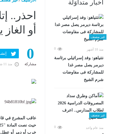
الارشيف
/
غير مصنف
أخبار متداوَلة
احذر.. إ
أو الغاز
غير مصنف
0
0
منذ 10 أشهر
إنشر ف
نتنياهو: وفد إسرائيلي برئاسة
مشاركة
منذ 11 شهرًا
ديرمر يصل مصر غدا
للمشاركة فى مفاوضات
شرم الشيخ
غير مصنف
0
منذ عام واحد
خرب أو دمر أو عطل أو