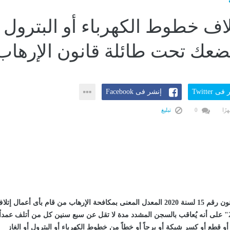
تلاف خطوط الكهرباء أو البترول
 يضعك تحت طائلة قانون الإرهاب
ى Twitter
إنشر فى Facebook
0
تبليغ
عاقب المشرع في قانون رقم 15 لسنة 2020 المعدل المعنى بمكافحة الإرهاب من قام بأى أعمال إتل
حيث نصت المادة "25" على أنه يُعاقب بالسجن المشدد مدة لا تقل عن سبع سنين كل من أتلف عمداً
 قطع أو كسر شبكة أو برجاً أو خطاً من خطوط الكهرباء أو البترول أو الغاز