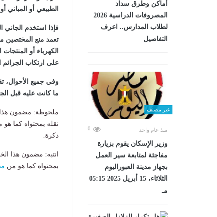
أماكن وطرق سداد
الطبيعي أو المباني أو
المصروفات الدراسية 2026
لطلاب المدارس.. اعرف
فإذا استخدم الجاني ال
التفاصيل
تعمد منع المختصين م
الكهرباء أو المنتجات 
على ارتكاب الجرائم ا
وفي جميع الأحوال، تق
ما كانت عليه قبل الجر
غير مصنف
ملحوظة: مضمون هذا ا
نقله بمحتواه كما هو 
0
منذ عام واحد
ذكرة.
وزير الإسكان يقوم بزيارة
انتبه: مضمون هذا الخ
مفاجئة لمتابعة سير العمل
بمحتواه كما هو من
مص
بجهاز مدينة العبوراليوم
الثلاثاء، 15 أبريل 2025 05:15
مـ