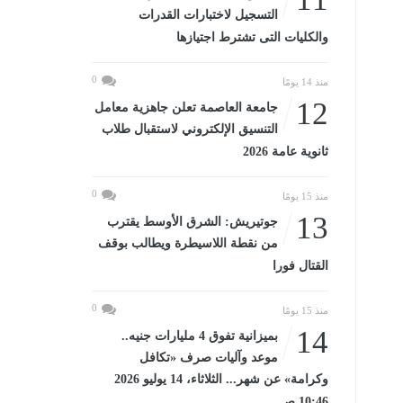
التسجيل لاختبارات القدرات
والكليات التى تشترط اجتيازها
0
منذ 14 يومًا
12
جامعة العاصمة تعلن جاهزية معامل
التنسيق الإلكتروني لاستقبال طلاب
ثانوية عامة 2026
0
منذ 15 يومًا
13
جوتيريش: الشرق الأوسط يقترب
من نقطة اللاسيطرة ويطالب بوقف
القتال فورا
0
منذ 15 يومًا
14
بميزانية تفوق 4 مليارات جنيه..
موعد وآليات صرف «تكافل
وكرامة» عن شهر... الثلاثاء، 14 يوليو 2026
10:46 صـ