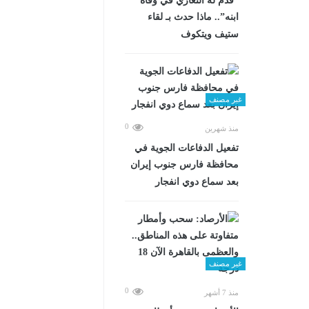
“قدم له التعازي في وفاة
ابنه”.. ماذا حدث بـ لقاء
ستيف ويتكوف
غير مصنف
0
منذ شهرين
تفعيل الدفاعات الجوية في
محافظة فارس جنوب إيران
بعد سماع دوي انفجار
غير مصنف
0
منذ 7 أشهر