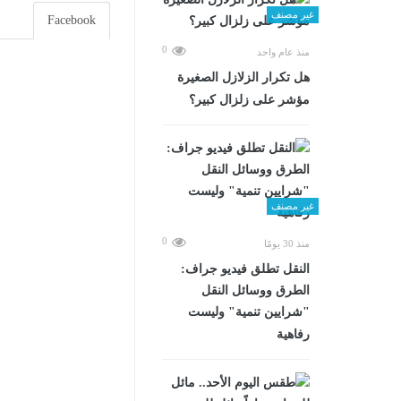
غير مصنف
Facebook
0
منذ عام واحد
هل تكرار الزلازل الصغيرة
مؤشر على زلزال كبير؟
غير مصنف
0
منذ 30 يومًا
​النقل تطلق فيديو جراف:
الطرق ووسائل النقل
"شرايين تنمية" وليست
رفاهية