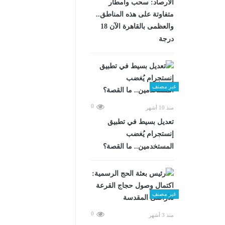
الأرصاد: سحب وأمطار
متفاوتة على هذه المناطق..
والعظمى بالقاهرة الآن 18
درجة
غير مصنف
0
منذ 10 أشهر
تعديل بسيط في تطبيق
إنستجرام يُغضب
المستخدمين.. ما القصة؟
غير مصنف
0
منذ 3 أشهر