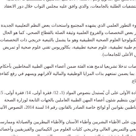
تشفيات الطلبة بالجامعات، والذي وافق عليه مجلس النواب خلال دور الانعقاد
ء التطور العلمي الذي يشهده المجتمع واستحداث بعض النظم التعليمية الجديدة
بعض التخصصات والفروع العلمية وثيقة الصلة بالقطاع الصحي، كما هو الحال
ولوجيا العلوم الصحية التطبيقية وهو ما يشمل بالتبعية خريجي ذات التخصصات
 طبية تطبيقية، علوم صحية تطبيقية، بكالوريوس تقني علوم صحية أو تمريض
الأعلى للجامعات).
ت تدخلا تشريعيا لدمج هذه الفئة ضمن أعضاء المهن الطبية المخاطبين بأحكام
القانون 14 لسنة 2014 بما يضمن تمتعهم بذات المزايا الوظيفية والمالية لأقرانهم ويسهم في رفع كفاءة
ع.
ة، 17) من قانون بتنظيم شئون أعضاء المهن الطبية العاملين بالجهات التابعة لوزارة الصحة
نين أو لوائح خاصة الصادر بالقانون رقم 14 لسنة 2014، النصوص الآتية:
ون على الأطباء البشريين وأطباء الأسنان والأطباء البيطريين والصيادلة وممارس
يعي والتمريض العالي وخريجي كليات العلوم من الكيمائيين والفيزيقيين وأخصائ