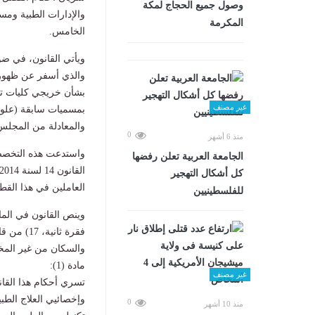
وصول جميع الحجاج لمكة
والإدارات الطبية ومس
المكرمة
الخامس.
ويأتي القانون، في ضو
والذي أسفر عن ظهور 
بشأن خريجي كليات تكن
غير مصنف
بمسميات سابقة (علوم
والمعادلة من المجلس 
0
منذ 6 أشهر
واستدعت هذه التخصصا
الجامعة العربية تعلن رفضها
كل أشكال التهجير
العاملين في هذا القطا
للفلسطينيين
فقرة ثاني
والسكان من غير المخاطبين بقوا
مادة (1):
غير مصنف
تسري أحكام هذا القان
وإخصائيي العلاج الطب
0
منذ 10 أشهر