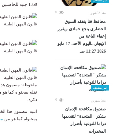
1350 جنيه للحاصلين على دبلومات فنية لفنيي التمريض والفنيين الصحيين.
0
منذ 3 أشهر
محافظ قنا يتفقد السوق
قانون المهن الطبية
الحضاري بنجع حمادي ويقرر
إعفاء الباعة من
الإيجار...اليوم الأحد، 17 مايو
قانون المهن الطبية
2026 11:27 صـ
قانون المهن الطبية
ملحوظة: مضمون هذا ا
غير مصنف
نقله بمحتواه كما هو 
ذكرة.
0
منذ شهرين
صندوق مكافحة الإدمان
انتبه: مضمون هذا الخ
يشكر "المتحدة" لتقديمها
بمحتواه كما هو من
مص
دراما للتوعية بأضرار
المخدرات