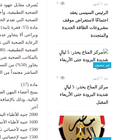
0
منذ 3 أشهر
يُصرف مقابل جهود غير
الصحية التطبيقية، وأ
الرئيس السيسى يعقد
الصحية التي تقدم الخدمة العل
اجتماعًا لاستعراض موقف
مادة (15/ فقرة ثانية):
مشروعات الطاقة الجديدة
ويراعى ألا يتجاوز عد
والمتجددة
بالمكاتب الصحية شريط
يجاوز (50%) 
غير مصنف
المباشر معتمداً من ا
0
منذ 7 أشهر
مادة (17):
مركز المناخ يحذر: 5 ليالٍ
يمنح أعضاء المهن الطب
شديدة البرودة حتى الأربعاء
التالية، وذلك بالإضا
المقبل
آخر:
2000 جنيه للأطباء البشريين.
1600 جنيه لأطباء الأسنان والصيادلة والبيطريين وأخصائي العلاج الطبيعي.
1500 جنيه لأخصائي تكنولوجي العلوم الصحية التطبيقية.
1500 حنيه لإخصائيي التمريض العالي والكيمائيين والفيزيقيين.
غير مصنف