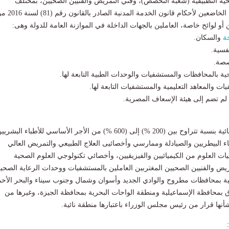
ية التطبيقية (شعبة التخصص)، وفني التمريض والفنيين الصحيين، بمختلف
التخصصات أو الشعب الخاضعين لأحكام قانون الخدمة المدنية الصاد
 أو لوائح خاصة، العاملين بالجهات الداخلة في الموازنة العامة للدولة وهى:
ة
والسكان.
فسية.
صصة.
ة بالمحافظات والمستشفيات والوحدات الطبية التابعة لها.
يات والمعاهد التعليمية والمستشفيات التابعة لها.
لم تضم إلى هيئة الإسعاف المصرية.
يٌصرف حافز مناطق نائية بنسبة تتراوح بين (200 %) إلى (600 %) من الأجر الأساسي للأطباء البشري
باء البيطريين والصيادلة وممارسي وأخصائيى العلاج الطبيعي والتمريض العالي
ات العلوم من الكيميائيين والفيزيقيين، وأخصائي تكنولوجي العلوم الصحية
مريض والفنيين الصحيين المغتربين العاملين بالمستشفيات ووحدات الرعاية الصحي
ية بمحافظات مطروح والوادي الجديد وأسوان وشمال وجنوب سيناء والبحر الأح
بمحافظة الإسماعيلية ومنطقة الواحات البحرية بمحافظة الجيزة، وغيرها من
أنها قرار من رئيس مجلس الوزراء باعتبارها منطقة نائية.