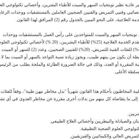
 عادية نظير نوبتجيات السهر والمبيت للأطباء البشرين، وأخصائي تكنولوجي الع
خصائيي وفنيي التمريض والفنيين الصحيين العاملين بالمستشفيات ووحدات الرعاي
اجية، على النحو المبين بالجدول رقم (2) المرافق لهذا القانون.
د نوبتجيات السهر والمبيت للمتواجدين على رأس العمل بالمستشفيات ووحدات
الرعاية الصحية التي تقدم الخدمة العلاجية (25%) للأطباء البشريين، (20 %) لأخصائي تكنولوجي العل
الصحية التطبيقية، (40%) للفئات الفنية للتمريض، (20%) للفنيين الصحيين، وعدد (2) للسهر أو المبيت
ة أن يكون من بينهم طبيب، ويجوز زيادة نسبة التواجد بالسهر أو المبيت بما لا
من النسبة المقررة أو العدد، وذلك في حالة الضرورة الطارئة والملحة بطلب من الرئي
لسلطة الأعلى.
ية المخاطبون بأحكام هذا القانون شهرياً "بدل مخاطر مهن طبية"، وفقاً للفئات
فة إلى ما يتقاضاه كل منهم من بدلات أخرى مقررة عن مخاطر العدوى في أي تش