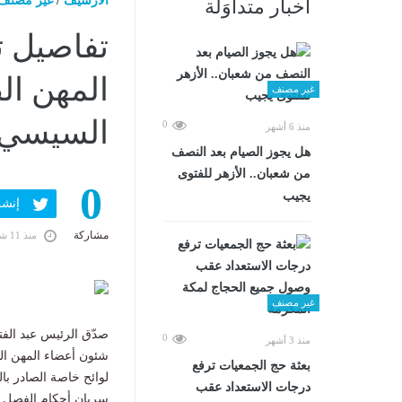
الارشيف
/
غير مصنف
أخبار متداوَلة
تفاصيل ت
المهن ال
غير مصنف
السيسي 
0
منذ 6 أشهر
هل يجوز الصيام بعد النصف
من شعبان.. الأزهر للفتوى
0
يجيب
إنشر ف
مشاركة
منذ 11 شهرًا
غير مصنف
0
منذ 3 أشهر
شئون أعضاء المهن الط
بعثة حج الجمعيات ترفع
درجات الاستعداد عقب