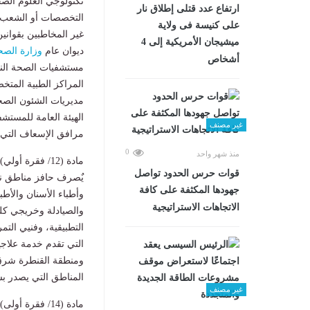
تكنولوجي العلوم الصح
ارتفاع عدد قتلى إطلاق نار
على كنيسة فى ولاية
غير المخاطبين بقوانين
ميشيجان الأمريكية إلى 4
ديوان عام
وزارة الصح
أشخاص
مستشفيات الصحة الن
المراكز الطبية المتخ
مديريات الشئون الصحي
الهيئة العامة للمستشف
غير مصنف
مرافق الإسعاف التي 
0
منذ شهر واحد
مادة (12/ فقرة أولي)
قوات حرس الحدود تواصل
جهودها المكثفة على كافة
وأطباء الأسنان والأط
الاتجاهات الاستراتيجية
والصيادلة وخريجي كلي
التطبيقية، وفنيي الت
التي تقدم خدمة علاج
ومنطقة القنطرة شرق 
المناطق التي يصدر بش
غير مصنف
مادة (14/ فقرة أولى):