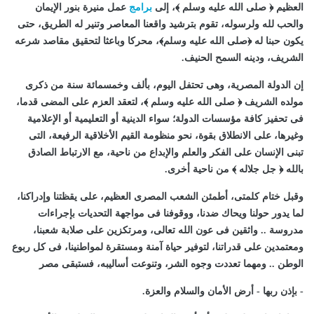
العظيم ﴿ صلى الله عليه وسلم ﴾، إلى
برامج
عمل منيرة بنور الإيمان
والحب لله ولرسوله، تقوم بترشيد واقعنا المعاصر وتنير له الطريق، حتى
يكون حبنا له ﴿صلى الله عليه وسلم﴾، محركا وباعثا لتحقيق مقاصد شرعه
الشريف، ودينه السمح الحنيف.
إن الدولة المصرية، وهى تحتفل اليوم، بألف وخمسمائة سنة من ذكرى
مولده الشريف ﴿ صلى الله عليه وسلم ﴾، لتعقد العزم على المضى قدما،
فى تحفيز كافة مؤسسات الدولة؛ سواء الدينية أو التعليمية أو الإعلامية
وغيرها، على الانطلاق بقوة، نحو منظومة القيم الأخلاقية الرفيعة، التى
تبنى الإنسان على الفكر والعلم والإبداع من ناحية، مع الارتباط الصادق
بالله ﴿ جل جلاله ﴾ من ناحية أخرى.
وقبل ختام كلمتى، أطمئن الشعب المصرى العظيم، على يقظتنا وإدراكنا،
لما يدور حولنا ويحاك ضدنا، ووقوفنا فى مواجهة التحديات بإجراءات
مدروسة .. واثقين فى عون الله تعالى، ومرتكزين على صلابة شعبنا،
ومعتمدين على قدراتنا، لتوفير حياة آمنة ومستقرة لمواطنينا، فى كل ربوع
الوطن .. ومهما تعددت وجوه الشر، وتنوعت أساليبه، فستبقى مصر
- بإذن ربها - أرض الأمان والسلام والعزة.