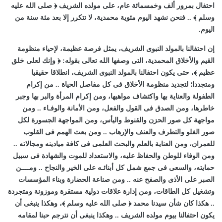
احتفال بمرور ألف وخمسمائة عام، على مولده الشريف ﴿ صلى الله عليه
وسلم ﴾ .. فنحن نشهد اليوم مئوية محمدية، لا تتكرر إلا بعد مئة سنة من
اليوم.
إن احتفالنا بالمولد النبوى الشريف، يمثل فرصة عظيمة، لإحياء منظومة
القيم والأخلاق المحمدية، التى وصفها الله تعالى بقوله: ﴿ وإنك لعلى خلق
عظيم ﴾، حتى يكون احتفالنا بالمولد النبوى الشريف، انطلاقا حقيقيا
ومتجددا؛ لتجديد منظومة الأخلاق فى كل مفاصل الحياة .. من إكرام
الطفولة والعناية بها واكتشاف مواهبها، ومن إكرام المرأة والبر بها وجبر
خاطرها، ومن الصدق فى القول والفعل، ومن الأمانة والوفـاء .. ومن
مواجهة كل صور الحزن والقنوط واليأس، ومن المواجهة الجسورة لكل
صور الغلو والتطرف والعنف والإرهاب .. ومن بعث الهمم فى القلوب
للعمران، ومن العناية بالعلم والبحث العلمى فى كافة ميادينه ومجالاته ..
ومن الوفاء للوطن والحفاظ عليه، والاستعداد للموت والشهادة فى سبيل
حمايته، والسعى فى جمع شمل كل أبنائـه على الخير والنجاح .. ومــــن
الصبر على الأذى والصفح عنه .. ومن صناعة الحضارة وبناء المؤسسات
وتشغيل كل الطاقات، ومن إدارة علاقات دولية مستقرة وموزونة ومتجردة
.. هكذا كان شأن سيدنا محمد ﴿ صلى الله عليه وسلم ﴾، وهكذا ينبغى أن
يكون احتفالنا بيوم مولده الشريف .. وهكذا ينبغى أن نترجم حبنا لمقامه