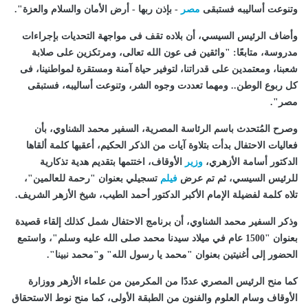
وتنوعت أساليبه فستبقى
مصر
- بإذن ربها - أرض الأمان والسلام والعزة".
وأضاف الرئيس السيسي، أن بلاده تقف فى مواجهة التحديات بإجراءات
مدروسة، متابعًا: "واثقين فى عون الله تعالى، ومرتكزين على صلابة
شعبنا، ومعتمدين على قدراتنا، لتوفير حياة آمنة ومستقرة لمواطنينا، فى
كل ربوع الوطن.. ومهما تعددت وجوه الشر، وتنوعت أساليبه، فستبقى
مصر".
وصرح المُتحدث باسم الرئاسة المصرية، السفير محمد الشناوي، بأن
فعاليات الاحتفال بدأت بتلاوة آيات من الذكر الحكيم، أعقبها كلمة ألقاها
الدكتور أسامة الأزهري،
وزير
الأوقاف، اختتمها بتقديم هدية تذكارية
للرئيس السيسي، ثم تم عرض
فيلم
تسجيلي بعنوان "رحمة للعالمين"،
تلاه كلمة لفضيلة الإمام الأكبر الدكتور أحمد الطيب، شيخ الأزهر الشريف.
وذكر السفير محمد الشناوي، أن برنامج الاحتفال شمل كذلك إلقاء قصيدة
بعنوان "1500 عام في ميلاد سيدنا محمد صلى الله عليه وسلم"، واستمع
الحضور إلى أغنيتين بعنوان "محمد يا رسول الله" و"محمد نبينا".
كما منح الرئيس المصري عددًا من المكرمين من علماء الأزهر ووزارة
الأوقاف وسام العلوم والفنون من الطبقة الأولى، كما منح نوط الاستحقاق