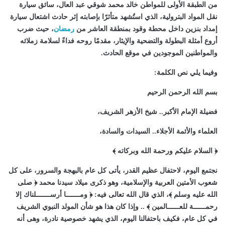
من الطبقة الأولى للمواطن خالد محمد شوقي عبد العال، سائق سيارة
نقل المواد البترولية، الذي استُشهد متأثرًا بإصابته إثر حادث اشتعال سيارة
إمداد بنزين داخل محطة وقود بمنطقة العاشر من
رمضان
، حيث ضرب
أروع أمثلة البطولة والتضحية والإيثار، مقدمًا روحه فداءً لسلامة زملائه
والمواطنين الموجودين في موقع الحادث.
وفيما يلي نص الكلمة:
بسم الله الرحمن الرحيم
فضيلة الإمام الأكبر.. شيخ الأزهر الشريف،
العلماء والأئمة الأجلاء.. السيدات والسادة،
﴿ السلام عليكم ورحمة الله وبركاته ﴾
نجتمع اليوم، لاحتفال عظيم القدر، يأتى كل عام بالبهجة والسرور، على كل
شعوب الأمتين العربية والإسلامية، وهو ذكرى ميلاد سيدنا محمد ﴿ صلى
الله عليه وسلم ﴾، الذي قال الله تعالى فيه: ﴿ ومـــــــا أرســـــــلناك إلا
رحمــــــة للعــــــالمين ﴾ .. وإذا كان هذا هو شأن المولد النبوي الشريف
في كل عام، فكيف باحتفالنا اليوم، الذي يشهد خصوصية نادرة، وهى أنه