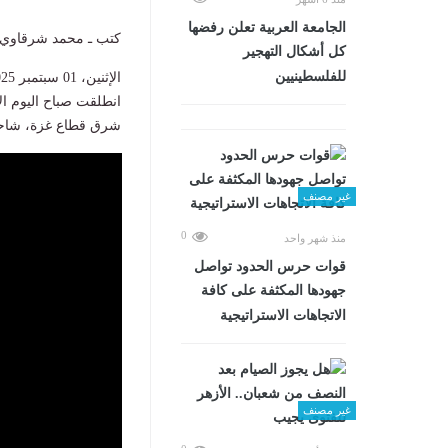
الجامعة العربية تعلن رفضها
كتب ـ محمد شرقاوي
كل أشكال التهجير
للفلسطينيين
الإثنين، 01 سبتمبر 2025 09:19 ص
انطلقت صباح اليوم ال
شرق قطاع غزة، شاحنات قافلة المس
غير مصنف
0
منذ شهر واحد
قوات حرس الحدود تواصل
جهودها المكثفة على كافة
الاتجاهات الاستراتيجية
غير مصنف