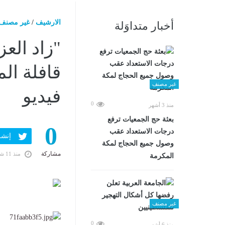
الارشيف
/
غير مصنف
أخبار متداوَلة
"زاد الع
غير مصنف
فيديو
0
منذ 3 أشهر
بعثة حج الجمعيات ترفع
0
درجات الاستعداد عقب
إنشر ف
وصول جميع الحجاج لمكة
مشاركة
منذ 11 شهرًا
المكرمة
غير مصنف
0
منذ 6 أشهر