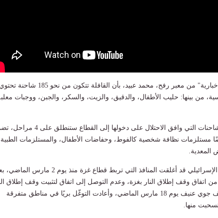
أفاد موفد "القاهرة الإخبارية" من معبر رفح، محمد عبيد، بأن القافلة تتكون من نحو 185 شاحنة تحت
ية، من بينها: حليب الأطفال، والدقيق، والزيت، والسكر، والجبن، ووجبات معلبة
وأضاف "عبيد"، أنَّ الشاحنات التي وافق الاحتلال على دخولها إلى القطاع ستنطلق على 4 مر
يضًا مستلزمات نظافة شخصية كالفوط، وحفاضات الأطفال، والمستلزمات الطبية
 المعدية.
وكانت قوات الاحتلال الإسرائيلي قد أغلقت المنافذ التي تربط قطاع غزة منذ يوم 2 مارس الما
 من اتفاق وقف إطلاق النار بغزة، وعدم التوصل إلى اتفاق لتثبيت وقف إطلاق الن
واخترقت الهدنة بقصف جوي عنيف يوم 18 مارس الماضي، وأعادت التوغّل بريًا في مناطق متفرقة
نسحبت منها.