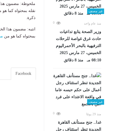
ملحوظة: مضمون هذا ا
نقله بمحتواه كما هو 
غير مصنف
ذكرة.
0
منذ عام واحد
انتبه: مضمون هذا الخ
وزير الصحة يتابع تداعيات
بمحتواه كما هو من
مص
حادث غرق غواصة للرحلات
الترفيهية بالبحر الأحمراليوم
الخميس، 27 مارس 2025
08:10 مـ منذ 8 دقائق
Facebook
غير مصنف
0
منذ 29 يومًا
غدا.. جنح مستأنف القاهرة
الجديدة تنظر استئناف رجل