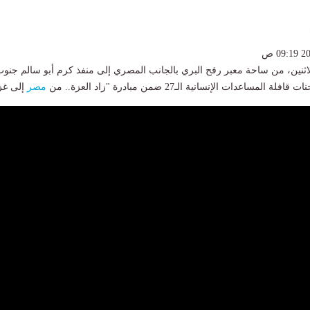
اثنين، من ساحة معبر رفح البري بالجانب المصري إلى منفذ كرم أبو سالم جنو
اعدات الإنسانية الـ27 ضمن مبادرة "زاد العزة.. من
مصر
إلى غز