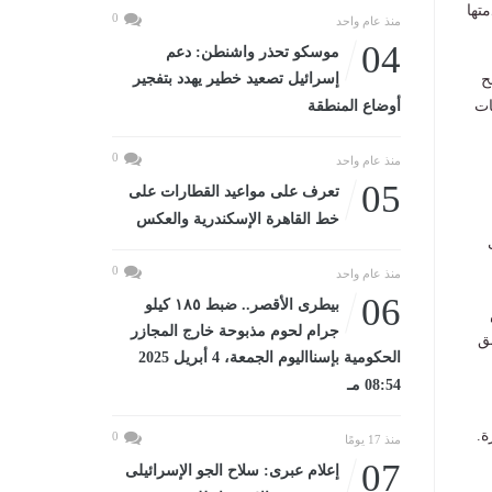
هاية عام 2025، وفي مقدمتها
0
منذ عام واحد
04
موسكو تحذر واشنطن: دعم
إسرائيل تصعيد خطير يهدد بتفجير
حيث تُمنح
ات
أوضاع المنطقة
0
منذ عام واحد
05
تعرف على مواعيد القطارات على
خط القاهرة الإسكندرية والعكس
0
منذ عام واحد
06
بيطرى الأقصر.. ضبط ١٨٥ كيلو
جرام لحوم مذبوحة خارج المجازر
ق
الحكومية بإسنااليوم الجمعة، 4 أبريل 2025
08:54 مـ
ة.
0
منذ 17 يومًا
07
إعلام عبرى: سلاح الجو الإسرائيلى