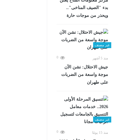
مركز معلومات المناخ يعلن
بدء "الصيف المناخى"..
ويحذر من موجات حارة
غير مصنف
0
منذ 5 أشهر
جيش الاحتلال: نشن الآن
موجة واسعة من الضربات
على طهران
غير مصنف
0
منذ 15 يومًا