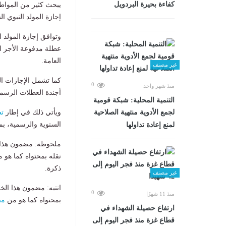
كفاءة بحيرة البردويل
إجازة المولد النبوي 
عطلة مدفوعة الأجر ل
العامة.
غير مصنف
0
منذ شهر واحد
أجندة العطلات الرسمي
التنمية المحلية: شبكة قومية
ويأتي ذلك في إطار
ت
لجمع الأدوية منتهية الصلاحية
السنوية والرسمية، بم
لمنع إعادة تداولها
ملحوظة: مضمون هذا ا
نقله بمحتواه كما هو 
ذكرة.
غير مصنف
انتبه: مضمون هذا الخ
0
منذ 11 شهرًا
بمحتواه كما هو من
مص
ارتفاع حصيلة الشهداء في
قطاع غزة منذ فجر اليوم إلى