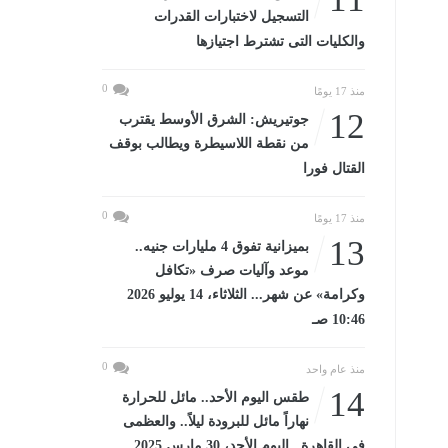
التسجيل لاختبارات القدرات
والكليات التى تشترط اجتيازها
0
منذ 17 يومًا
12
جوتيريش: الشرق الأوسط يقترب
من نقطة اللاسيطرة ويطالب بوقف
القتال فورا
0
منذ 17 يومًا
13
بميزانية تفوق 4 مليارات جنيه..
موعد وآليات صرف «تكافل
وكرامة» عن شهر... الثلاثاء، 14 يوليو 2026
10:46 صـ
0
منذ عام واحد
14
طقس اليوم الأحد.. مائل للحرارة
نهاراً مائل للبرودة ليلاً.. والعظمى
فى القاهرة...اليوم الأحد، 30 مارس 2025