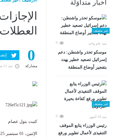
الارشيف
/
غير مصنف
أخبار متداوَلة
العطلات 
غير مصنف
0
منذ عام واحد
0
موسكو تحذر واشنطن: دعم
إنشر ف
إسرائيل تصعيد خطير يهدد
مشاركة
منذ 11 شهرًا
بتفجير أوضاع المنطقة
غير مصنف
0
منذ 10 أشهر
كتبت بتول عصام
رئيس الوزراء يتابع الموقف
التنفيذى لأعمال تطوير ورفع
الإثنين، 01 سبتمبر 2025 03:00 ص