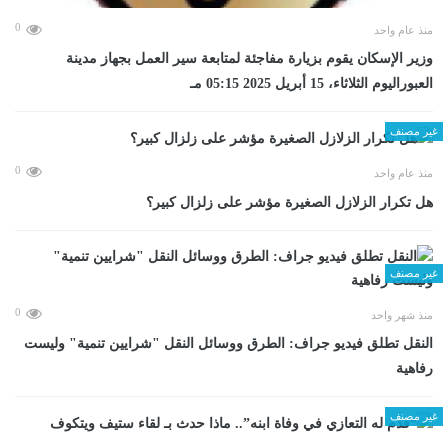
0
منذ عام واحد
وزير الإسكان يقوم بزيارة مفاجئة لمتابعة سير العمل بجهاز مدينة
العبوراليوم الثلاثاء، 15 أبريل 2025 05:15 مـ
غير مصنف
0
منذ عام واحد
هل تكرار الزلازل الصغيرة مؤشر على زلزال كبير؟
غير مصنف
0
منذ شهر واحد
​النقل تطلق فيديو جراف: الطرق ووسائل النقل "شرايين تنمية" وليست
رفاهية
غير مصنف