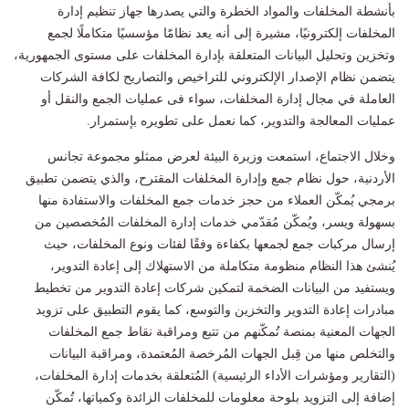
بأنشطة المخلفات والمواد الخطرة والتي يصدرها جهاز تنظيم إدارة
المخلفات إلكترونيًا، مشيرة إلى أنه يعد نظامًَا مؤسسيًا متكاملًا لجمع
وتخزين وتحليل البيانات المتعلقة بإدارة المخلفات على مستوى الجمهورية،
يتضمن نظام الإصدار الإلكتروني للتراخيص والتصاريح لكافة الشركات
العاملة في مجال إدارة المخلفات، سواء فى عمليات الجمع والنقل أو
عمليات المعالجة والتدوير، كما نعمل على تطويره بإستمرار.
وخلال الاجتماع، استمعت وزيرة البيئة لعرض ممثلو مجموعة تجانس
الأردنية، حول نظام جمع وإدارة المخلفات المقترح، والذي يتضمن تطبيق
برمجي يُمكّن العملاء من حجز خدمات جمع المخلفات والاستفادة منها
بسهولة ويسر، ويُمكّن مُقدّمي خدمات إدارة المخلفات المُخصصين من
إرسال مركبات جمع لجمعها بكفاءة وفقًا لفئات ونوع المخلفات، حيث
يُنشئ هذا النظام منظومة متكاملة من الاستهلاك إلى إعادة التدوير،
ويستفيد من البيانات الضخمة لتمكين شركات إعادة التدوير من تخطيط
مبادرات إعادة التدوير والتخزين والتوسع، كما يقوم التطبيق على تزويد
الجهات المعنية بمنصة تُمكّنهم من تتبع ومراقبة نقاط جمع المخلفات
والتخلص منها من قِبل الجهات المُرخصة المُعتمدة، ومراقبة البيانات
(التقارير ومؤشرات الأداء الرئيسية) المُتعلقة بخدمات إدارة المخلفات،
إضافة إلى التزويد بلوحة معلومات للمخلفات الزائدة وكمياتها، تُمكّن