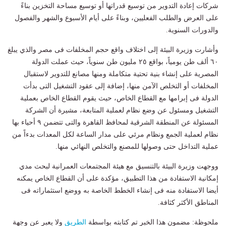
شركات إعادة التدوير من توسيع قدراتها أو توسيع مساحة التخزين بناءً
على العرض والطلب الفعليين، وبناءً على أيام الأسبوع والشهر والفصول
والدورات السنوية.
وأشارت وزيرة البيئة إلى اختلاف واقع حجم المخلفات فى مصر والذي يبلغ
٦٠ ألف طن يومياً، بواقع ٢٥ مليون طن سنوياً، حيث عملت الدولة
المصرية على إنشاء بنية تحتية متكاملة ومنها مصانع للتدوير لاستقبال
المخلفات أو التخلص الآمن منها، إضافة إلى عقود التشغيل التى بدأت
الدولة فى إبرامها مع القطاع الخاص، حيث يقوم القطاع الخاص بعملية
التشغيل ومسئول عن وضع نظام لعملية المتابعة، مشيرة أن الشركة
المسئولة عن المنطقة الشرقية لمحافظ القاهرة والتى تتضمن ٩ أحياء بها
نظام لعملية الجمع ونظام مرئي على مدار الساعة لكل المعدات بدءاً من
عملية التداخل حتى وصولها للمصنع والتخلص النهائي منها.
ووجهت وزيرة البيئة بالتنسيق مع هيئة المجتمعات العمرانية لبحث مدي
إمكانية الاستفادة من هذا التطبيق، مؤكدة على أن القطاع الخاص يمكنه
أيضا الاستفادة منه فى إنشاء الخطط الخاصة به ووضع استثماراته فى
المناطق الأكثر كثافة.
ملحوظة: مضمون هذا الخبر تم كتابته بواسطة
الطريق
ولا يعبر عن وجهة