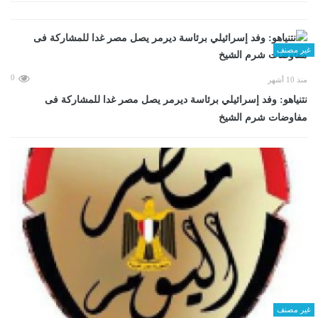
غير مصنف
0
منذ 10 أشهر
نتنياهو: وفد إسرائيلي برئاسة ديرمر يصل مصر غدا للمشاركة فى
مفاوضات شرم الشيخ
غير مصنف