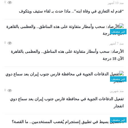
0
منذ 10 أشهر
“قدم له التعازي في وفاة ابنه”.. ماذا حدث بـ لقاء ستيف ويتكوف
غير مصنف
0
منذ 7 أشهر
الأرصاد: سحب وأمطار متفاوتة على هذه المناطق.. والعظمى بالقاهرة
الآن 18 درجة
غير مصنف
0
منذ شهرين
تفعيل الدفاعات الجوية في محافظة فارس جنوب إيران بعد سماع دوي
انفجار
غير مصنف