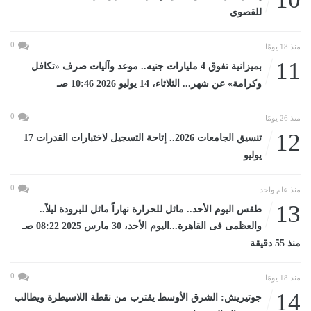
للقصوى
0
منذ 18 يومًا
11
بميزانية تفوق 4 مليارات جنيه.. موعد وآليات صرف «تكافل
وكرامة» عن شهر... الثلاثاء، 14 يوليو 2026 10:46 صـ
0
منذ 26 يومًا
12
تنسيق الجامعات 2026.. إتاحة التسجيل لاختبارات القدرات 17
يوليو
0
منذ عام واحد
13
طقس اليوم الأحد.. مائل للحرارة نهاراً مائل للبرودة ليلاً..
والعظمى فى القاهرة...اليوم الأحد، 30 مارس 2025 08:22 صـ
منذ 55 دقيقة
0
منذ 18 يومًا
14
جوتيريش: الشرق الأوسط يقترب من نقطة اللاسيطرة ويطالب