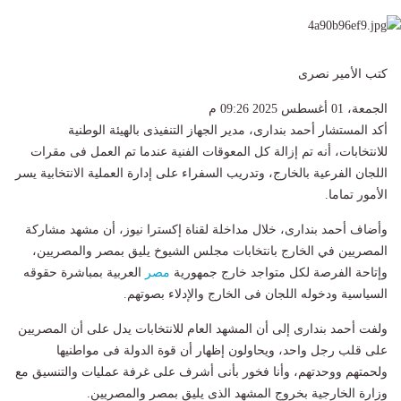
كتب الأمير نصرى
الجمعة، 01 أغسطس 2025 09:26 م
أكد المستشار أحمد بندارى، مدير الجهاز التنفيذى بالهيئة الوطنية
للانتخابات، أنه تم إزالة كل المعوقات الفنية عندما تم العمل فى مقرات
اللجان الفرعية بالخارج، وتدريب السفراء على إدارة العملية الانتخابية يسر
الأمور تماما.
وأضاف أحمد بندارى، خلال مداخلة لقناة إكسترا نيوز، أن مشهد مشاركة
المصريين في الخارج بانتخابات مجلس الشيوخ يليق بمصر والمصريين،
وإتاحة الفرصة لكل متواجد خارج جمهورية
مصر
العربية بمباشرة حقوقه
السياسية ودخوله اللجان فى الخارج والإدلاء بصوتهم.
ولفت أحمد بندارى إلى أن المشهد العام للانتخابات يدل على أن المصريين
على قلب رجل واحد، ويحاولون إظهار أن قوة الدولة فى مواطنيها
ولحمتهم ووحدتهم، وأنا فخور بأنى أشرف على غرفة عمليات والتنسيق مع
وزارة الخارجية بخروج المشهد الذى يليق بمصر والمصريين.