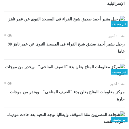
الإسرائيلية
غير مصنف
0
منذ 10 أشهر
رحيل بشير أحمد صديق شيخ القراء فى المسجد النبوى عن عمر ناهز 90
عاما
غير مصنف
0
منذ 3 أشهر
مركز معلومات المناخ يعلن بدء "الصيف المناخى".. ويحذر من موجات
حارة
غير مصنف