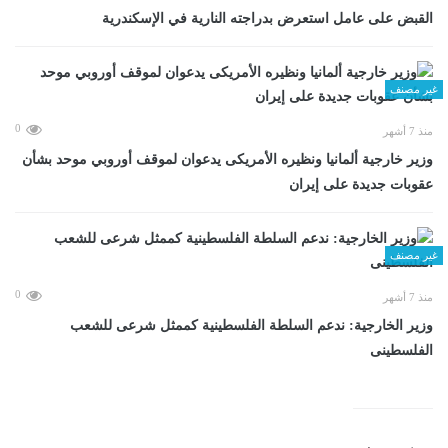
القبض على عامل استعرض بدراجته النارية في الإسكندرية
غير مصنف
0
منذ 7 أشهر
وزير خارجية ألمانيا ونظيره الأمريكى يدعوان لموقف أوروبي موحد بشأن
عقوبات جديدة على إيران
غير مصنف
0
منذ 7 أشهر
وزير الخارجية: ندعم السلطة الفلسطينية كممثل شرعى للشعب
الفلسطينى