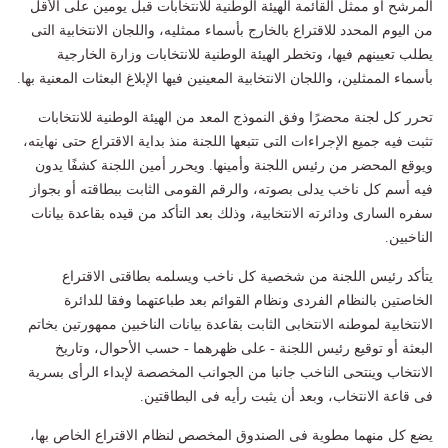
المرشح أو ممثل القائمة الهيئة الوطنية للانتخابات قبل يومين على الأقل
من اليوم المحدد للاقتراع بالخارج بأسماء ممثليه، واللجان الانتخابية التى
يطلب تعيينهم فيها، وتخطر الهيئة الوطنية للانتخابات وزارة الخارجية
بأسماء الممثلين، واللجان الانتخابية المعينين فيها الإبلاغ البعثات المعنية بها.
تحرر كل لجنة محضرًا وفق النموذج المعد من الهيئة الوطنية للانتخابات
تثبت فيه جميع الإجراءات التى تتبعها اللجنة منذ بداية الاقتراع حتى نهايته،
ويوقع المحضر من رئيس اللجنة وأمينها. ويحرر أمين اللجنة كشفًا يدون
فيه أسم كل ناخب يدلى بصوته، والرقم القومى الثابت ببطاقته أو بجواز
سفره السارى ودائرته الانتخابية، وذلك بعد التأكد من قيده بقاعدة بيانات
الناخبين.
يتأكد رئيس اللجنة من شخصية كل ناخب ويسلمه بطاقتى الاقتراع
الخاصتين بالنظام الفردى ونظام القوائم بعد طباعتهما وفقا للدائرة
الانتخابية لموطنه الانتخابى الثابت بقاعدة بيانات الناخبين ممهورتين بخاتم
البعثة أو توقيع رئيس اللجنة - على ظهرهما - حسب الأحوال، وتاريخ
الانتخاب وينتحى الناخب جانبا من الجوانب المخصصة لإبداء الرأى بسرية
فى قاعة الانتخاب، وبعد أن يثبت رأيه فى البطاقتين.
يضع كل منهما مطوية فى الصندوق المخصص لنظام الاقتراع الخاص بها،