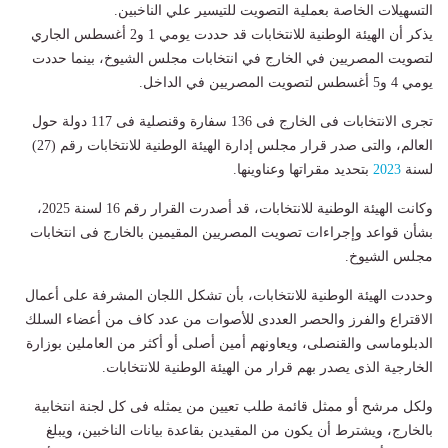
التسهيلات الخاصة بعملية التصويت للتيسير علي الناخبين.
يذكر أن الهيئة الوطنية للانتخابات قد حددت يومي 1 و2 أغسطس الجاري
لتصويت المصريين في الخارج في انتخابات مجلس الشيوخ، بينما حددت
يومي 4 و5 أغسطس لتصويت المصريين في الداخل.
تجرى الانتخابات فى الخارج فى 136 سفارة وقنصلية فى 117 دولة حول
العالم، والتى صدر قرار مجلس إدارة الهيئة الوطنية للانتخابات رقم (27)
لسنة
2023
بتحديد مقراتها وعناوينها.
وكانت الهيئة الوطنية للانتخابات، قد أصدرت القرار رقم 16 لسنة 2025،
بشأن قواعد وإجراءات تصويت المصريين المقيمين بالخارج فى انتخابات
مجلس الشيوخ.
وحددت الهيئة الوطنية للانتخابات، بأن تشكل اللجان المشرفة على أعمال
الاقتراع والفرز والحصر العددى للأصوات من عدد كاف من أعضاء السلك
الدبلوماسى والقنصلى، ويعاونهم أمين أصلى أو أكثر من العاملين بوزارة
الخارجية الذى يصدر بهم قرار من الهيئة الوطنية للانتخابات.
ولكل مرشح أو ممثل قائمة طلب تعيين من يمثله فى كل لجنة انتخابية
بالخارج، ويشترط أن يكون من المقيدين بقاعدة بيانات الناخبين، ويبلغ