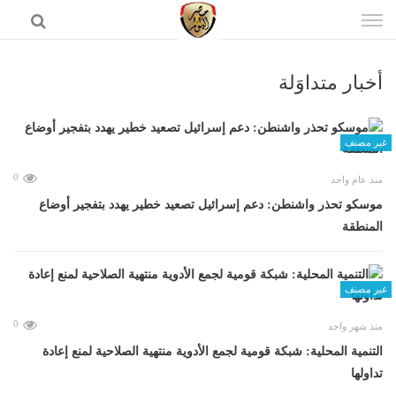
إذهب
الى
المحتوى
أخبار متداوَلة
الرئيسية
غير مصنف
0
منذ عام واحد
موسكو تحذر واشنطن: دعم إسرائيل تصعيد خطير يهدد بتفجير أوضاع
المنطقة
غير مصنف
0
منذ شهر واحد
التنمية المحلية: شبكة قومية لجمع الأدوية منتهية الصلاحية لمنع إعادة
تداولها