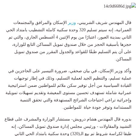
قال المهندس شريف الشربيني،
وزير
الإسكان والمرافق والمجتمعات
العمرانية، إنه سيتم تسليم 320 وحدة سكنية كاملة التشطيب بامتداد الحي
الثاني بمدينة العبور، اعتبارًا من يوم الإثنين 4 أغسطس الجاري، والتي تم
حجزها بأسبقية الحجز من خلال صندوق تمويل المساكن التابع للوزارة،
على أن يتم التسليم طبقًا للقواعد والجدول المقرر من صندوق تمويل
المساكن.
وأكد وزير الإسكان، في بيان صحفي، ضرورة التيسير على الحاجزين في
عملية تسليم، والتنظيم الجيد لعملية التسليم، وذلك في إطار توجيهات
القيادة السياسية من أجل توفير سكن ملائم للمواطنين ضمن استراتيجية
عمرانية شاملة تستهدف تحسين مستوى المعيشة وتقديم تسهيلات تمويلية
وإجرائية تراعي احتياجات الشرائح المستهدفة والتي تحقق التنمية
المستدامة وتوفر جودة حياة للمواطنين.
بدوره قال المهندس هشام درويش- مستشار الوزارة والمشرف على قطاع
التشييد والمقاولات - ورئيس مجلس إدارة صندوق تمويل المساكن، إنه
طبقا لكراسة شروط تم بيع الـ(320) وحدة سكنية بامتداد الحي الثاني