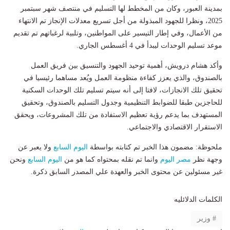
بمدينة العبور، وكان من المخطط لها التسليم في منتصف شهر سبتمبر
2025، ونظرا للجهود المبذولة من أجل تسريع معدلات الإنجاز تم الانتهاء
من الأعمال، وفي إطار التيسير على المواطنين، وتلبية لرغباتهم تم تقديم
موعد تسليم الوحدات ليبدأ في 4 أغسطس الجاري.
وأكد هشام درويش، أهمية توحيد الجهود والتنسيق بين فريق العمل
بالصندوق، والذي يعزز كفاءة منظومة العمل ويُعد مساهما رئيسيا في
تحقيق تلك الانجازات، لافتا إلى أنه سيتم تسليم تلك الوحدات السكنية
للحاجزين طبقا للضوابط التنظيمية وجدول التسليم بالصندوق، وتحقيق
المستهدف بما يدعم رؤية تعظيم الاستفادة من تلك المشروعات، ويحقق
الاستقرار الاقتصادي والاجتماعي.
ملحوظة: مضمون هذا الخبر تم كتابته بواسطة
اليوم السابع
ولا يعبر عن
وجهة نظر
مصر اليوم
وانما تم نقله بمحتواه كما هو من
اليوم السابع
ونحن
غير مسئولين عن محتوى الخبر والعهدة علي المصدر السابق ذكرة.
الكلمات الدلائليه
وزير