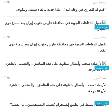
0
منذ 10 أشهر
“قدم له التعازي في وفاة ابنه”.. ماذا حدث بـ لقاء ستيف ويتكوف
غير مصنف
0
منذ شهرين
تفعيل الدفاعات الجوية في محافظة فارس جنوب إيران بعد سماع دوي
انفجار
غير مصنف
0
منذ 7 أشهر
الأرصاد: سحب وأمطار متفاوتة على هذه المناطق.. والعظمى بالقاهرة
الآن 18 درجة
غير مصنف