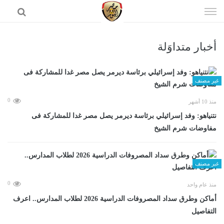
إذهب
الى
المحتوى
أخبار متداوَلة
الرئيسية
غير مصنف
0
منذ 10 أشهر
نتنياهو: وفد إسرائيلي برئاسة ديرمر يصل مصر غدا للمشاركة فى
مفاوضات شرم الشيخ
غير مصنف
0
منذ عام واحد
أماكن وطرق سداد المصروفات الدراسية 2026 لطلاب المدارس.. اعرف
التفاصيل