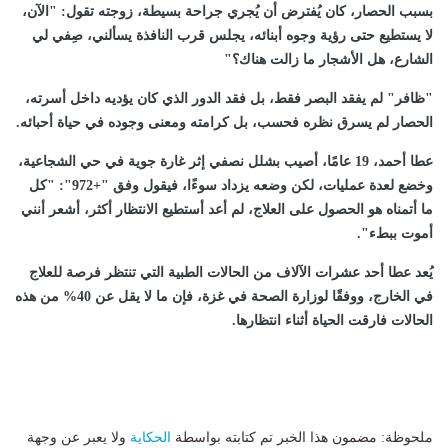
بسبب الحصار، كان يُفترض أن يُجري جراحة بسيطة، زوجته تقول: "الآن،
لا يستطيع حتى رؤية وجوه أبنائه، يجلس قرب النافذة يسألني، صِفي لي
الشارع، هل الأشجار ما زالت هناك؟"
"ظافر" لم يفقد البصر فقط، بل فقد الدور الذي كان يؤديه داخل أسرته،
الحصار لم يسرق نظره فحسب، بل كرامته ومعنى وجوده في حياة أحبائه.
عطا أحمد، 19 عامًا، أصيب بشلل نصفي إثر غارة جوية في حي الشجاعية،
وخضع لعدة عمليات، لكن وضعه يزداد سوءًا، فيقول وفق "+972": "كل
ما أتمناه هو الحصول على العلاج، لم أعد أستطيع الانتظار أكثر، أشعر أنني
أموت ببطء".
يُعد عطا أحد عشرات الآلاف من الحالات الطبية التي تنتظر فرصة للعلاج
في الخارج، ووفقًا لوزارة الصحة في غزة، فإن ما لا يقل عن 40% من هذه
الحالات فارقت الحياة أثناء انتظارها.
ملحوظة: مضمون هذا الخبر تم كتابته بواسطة
الحكاية
ولا يعبر عن وجهة