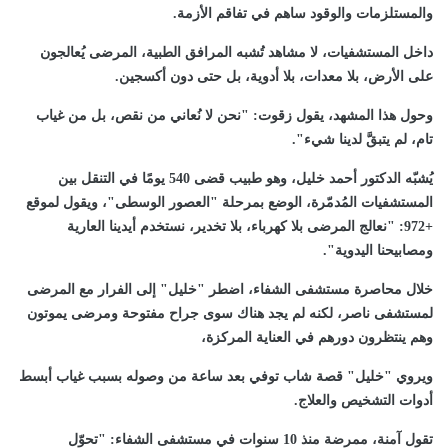
والمستلزمات والوقود ساهم في تفاقم الأزمة.
داخل المستشفيات، لا مشاهد تُشبه المرافق الطبية، المرضى يُعالجون
على الأرض، بلا معدات، بلا أدوية، بل حتى دون أكسجين.
وحول هذا المشهد، يقول زقوت: "نحن لا نُعاني من نقص، بل من غياب
تام، لم يتبقَّ لدينا شيء".
يُشبّه الدكتور أحمد خليل، وهو طبيب قضى 540 يومًا في التنقل بين
المستشفيات المُدمّرة، الوضع بمرحلة "العصور الوسطى"، ويقول لموقع
+972: "نعالج المرضى بلا كهرباء، بلا تخدير، نستخدم أيدينا العارية
ومصابيحنا اليدوية".
خلال محاصرة مستشفى الشفاء، اضطر "خليل" إلى الفرار مع المرضى
لمستشفى ناصر، لكنه لم يجد هناك سوى جراح مفتوحة ومرضى يموتون
وهم ينتظرون دورهم في العناية المركزة،
ويروي "خليل" قصة شاب توفي بعد ساعة من وصوله بسبب غياب أبسط
أدوات التشخيص والعلاج.
تقول آمنة، ممرضة منذ 10 سنوات في مستشفى الشفاء: "تحوّل