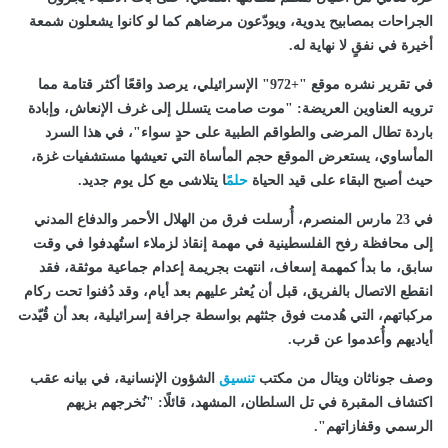
الجراحات بمصابيح يدوية، ويودّعون مرضاهم كما لو كانوا يشعلون شمعة
أخيرة في نفقٍ لا نهاية له.
في تقرير نشره موقع "+972" الإسرائيلي، يرصد واقعًا أكثر قتامة مما
ترويه العناوين العريضة: "موت صامت يتسلل إلى غرف الإنعاش، وإبادة
باردة تطال المرضى والطواقم الطبية على حدٍ سواء"، في هذا السرد
المأساوي، يستعرض الموقع حجم المأساة التي تعيشها مستشفيات غزة،
حيث أصبح البقاء على قيد الحياة
حلم
ًا يتلاشى مع كل يوم جديد.
في 23 مارس المنصرم، أُرسلت فرق من الهلال الأحمر والدفاع المدني
إلى محافظة رفح الفلسطينية في مهمة إنقاذ لزملاء استُهدفوا في وقت
سابق، ما بدأ كمهمة إسعاف، انتهت بجريمة إعدام جماعية موثقة، فقد
انقطع الاتصال بالفريق، قبل أن يُعثر عليهم بعد أيام، وقد دُفنوا تحت ركام
مركباتهم، التي هُدمت فوق جثثهم بواسطة جرافة إسرائيلية، بعد أن قُيّدت
أياديهم وأُعدموا عن قرب.
وصف جوناثان ويتال من مكتب
تنسيق
الشؤون الإنسانية، في بيانه عقب
اكتشاف المقبرة في تل السلطان، المشهد، قائلًا: "نُخرجهم بزيهم
الرسمي وقفازاتهم".