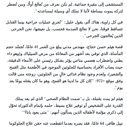
المستشفى إلى مقبرة جماعية، لم نكن نعرف من نُعالج أولًا، ومن نُضطر
لتركه يموت ببساطة لأننا لا نملك أي وسيلة لمساعدته".
في كل زاوية، هناك ألم، يقول خليل: "نُجري عمليات جراحية بينما القنابل
تتساقط فوقنا، نحن لا نعالج الصدمة فحسب، بل نعيشها، نحن الجرحى
الذين يُعالجون الجرحى".
قصة هيثم حسن حجاج، مهندس مدني يبلغ من العمر 41 عامًا، تُجسّد حجم
المأساة، الذي توفي بعد أشهر من المعاناة من مرض السيلياك و(وهو داء
بطني واضطراب هضمي مناعي ‏يؤثر بشكل رئيسي على الأمعاء الدقيقة،
حيث يصاب الأفراد بحساسية للجلوتين الموجود في الأطعمة مثل القمح
والشعير)، ولعدم وجود نظام غذائي خالٍ من الجلوتين، زوجته منى قالت
وفق موقع +972: "كان كل ما لدينا هو القمح، وهو ما كان يقتله يومًا بعد
يوم".
هيثم لم يمت بقنبلة، بل بـ"صمت النظام الصحي" الذي لم يعد يملك
القدرة على التشخيص أو توفير علاج بسيط، حلمه بإتمام الدكتوراه تحوّل
إلى ذكرى مؤلمة لأطفاله الذين يسألون أمهم: "متى يعود بابا؟"
نبيل ظافر، 64 عامًا، فقد بصره بعدما انقطعت عنه حقن علاج الجلوكوما