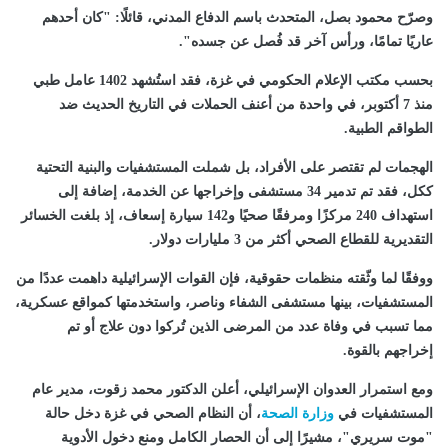
وصرّح محمود بصل، المتحدث باسم الدفاع المدني، قائلًا: "كان أحدهم
عاريًا تمامًا، ورأس آخر قد فُصل عن جسده".
بحسب مكتب الإعلام الحكومي في غزة، فقد استُشهد 1402 عامل طبي
منذ 7 أكتوبر، في واحدة من أعنف الحملات في التاريخ الحديث ضد
الطواقم الطبية.
الهجمات لم تقتصر على الأفراد، بل شملت المستشفيات والبنية التحتية
ككل، فقد تم تدمير 34 مستشفى وإخراجها عن الخدمة، إضافة إلى
استهداف 240 مركزًا ومرفقًا صحيًا و142 سيارة إسعاف، إذ بلغت الخسائر
التقديرية للقطاع الصحي أكثر من 3 مليارات دولار.
ووفقًا لما وثّقته منظمات حقوقية، فإن القوات الإسرائيلية داهمت عددًا من
المستشفيات، بينها مستشفى الشفاء وناصر، واستخدمتها كمواقع عسكرية،
مما تسبب في وفاة عدد من المرضى الذين تُركوا دون علاج أو تم
إخراجهم بالقوة.
ومع استمرار العدوان الإسرائيلي، أعلن الدكتور محمد زقوت، مدير عام
المستشفيات في
وزارة الصحة
، أن النظام الصحي في غزة دخل حالة
"موت سريري"، مشيرًا إلى أن الحصار الكامل ومنع دخول الأدوية