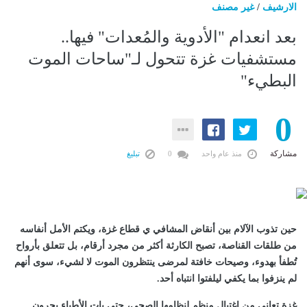
الارشيف
/
غير مصنف
بعد انعدام "الأدوية والمُعدات" فيها..
مستشفيات غزة تتحول لـ"ساحات الموت
البطيء"
0
مشاركة
منذ عام واحد
0
تبليغ
حين تذوب الآلام بين أنقاض المشافي ي قطاع غزة، ويكتم الأمل أنفاسه
من طلقات القناصة، تصبح الكارثة أكثر من مجرد أرقام، بل تتعلق بأرواح
تُطفأ بهدوء، وصيحات خافتة لمرضى ينتظرون الموت لا لشيء، سوى أنهم
لم ينزفوا بما يكفي ليلفتوا انتباه أحد.
غزة تعاني من اغتيال منظم لنظامها الصحي، حتى بات الأطباء يجرون