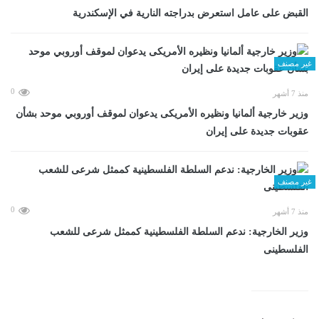
القبض على عامل استعرض بدراجته النارية في الإسكندرية
غير مصنف
0
منذ 7 أشهر
وزير خارجية ألمانيا ونظيره الأمريكى يدعوان لموقف أوروبي موحد بشأن
عقوبات جديدة على إيران
غير مصنف
0
منذ 7 أشهر
وزير الخارجية: ندعم السلطة الفلسطينية كممثل شرعى للشعب
الفلسطينى