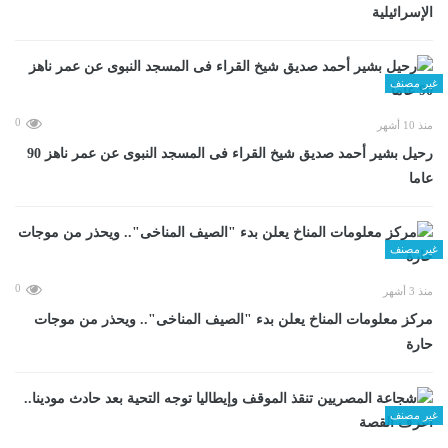
الإسرائيلية
غير مصنف
0
منذ 10 أشهر
رحيل بشير أحمد صديق شيخ القراء فى المسجد النبوى عن عمر ناهز 90
عاما
غير مصنف
0
منذ 3 أشهر
مركز معلومات المناخ يعلن بدء "الصيف المناخى".. ويحذر من موجات
حارة
غير مصنف