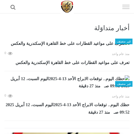
إذهب
الى
المحتوى
أخبار متداوَلة
الرئيسية
غير مصنف
0
منذ عام واحد
تعرف على مواعيد القطارات على خط القاهرة الإسكندرية والعكس
غير مصنف
0
منذ عام واحد
حظك اليوم.. توقعات الابراج الأحد 13-4-2025اليوم السبت، 12 أبريل 2025
09:52 صـ منذ 27 دقيقة