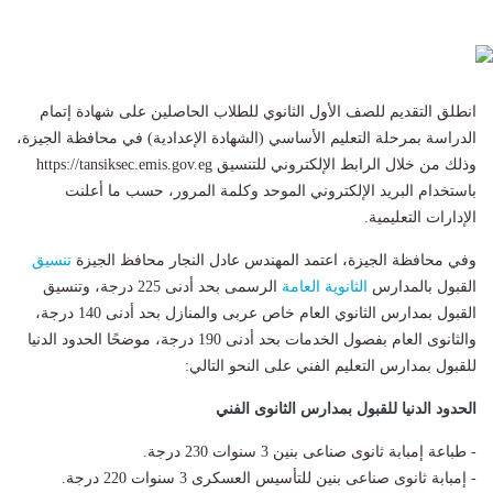
انطلق التقديم للصف الأول الثانوي للطلاب الحاصلين على شهادة إتمام
الدراسة بمرحلة التعليم الأساسي (الشهادة الإعدادية) في محافظة الجيزة،
وذلك من خلال الرابط الإلكتروني للتنسيق https://tansiksec.emis.gov.eg
باستخدام البريد الإلكتروني الموحد وكلمة المرور، حسب ما أعلنت
الإدارات التعليمية.
وفي محافظة الجيزة، اعتمد المهندس عادل النجار محافظ الجيزة
تنسيق
القبول بالمدارس
الثانوية العامة
الرسمى بحد أدنى 225 درجة، وتنسيق
القبول بمدارس الثانوي العام خاص عربى والمنازل بحد أدنى 140 درجة،
والثانوى العام بفصول الخدمات بحد أدنى 190 درجة، موضحًا الحدود الدنيا
للقبول بمدارس التعليم الفني على النحو التالي:
الحدود الدنيا للقبول بمدارس الثانوى الفني
- طباعة إمبابة ثانوى صناعى بنين 3 سنوات 230 درجة.
- إمبابة ثانوى صناعى بنين للتأسيس العسكرى 3 سنوات 220 درجة.