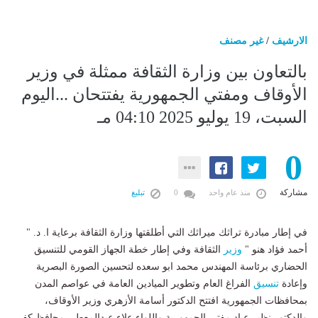
الارشيف
/
غير مصنف
بالتعاون بين وزارة الثقافة ممثلة في وزير
الأوقاف ومفتي الجمهورية يفتتحان ...اليوم
السبت، 19 يوليو 2025 04:10 مـ
0
مشاركة
منذ عام واحد
0
تبليغ
في إطار مبادرة تراثك ميراثك التي أطلقتها وزارة الثقافة برعاية ا. د. "
أحمد فؤاد هنو "
وزير
الثقافة وفي إطار خطة الجهاز القومي للتنسيق
الحضاري برئاسة المهندس محمد ابو سعده لتحسين الصورة البصرية
وإعادة
تنسيق
الفراغ العام وتطوير الميادين العامة في عواصم المدن
بمحافظات الجمهورية افتتح الدكتور أسامة الأزهري وزير الأوقاف،
والدكتور نظير عياد مفتي الجمهورية واللواء علاء عبدالمعطي محافظ كفر