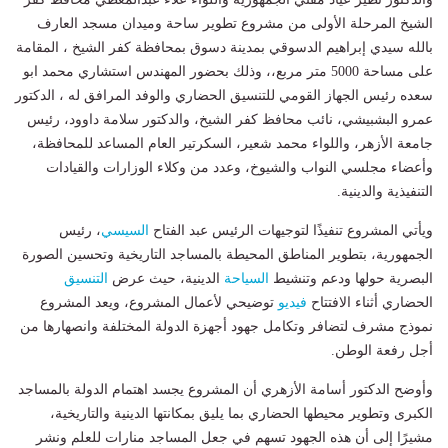
الشيخ المرحلة الأولى من مشروع تطوير ساحة وميدان مسجد العارف
بالله سيدي إبراهيم الدسوقي بمدينة دسوق بمحافظة كفر الشيخ ، المقامة
على مساحة 5000 متر مربع،، وذلك بحضور المهندس استشاري محمد ابو
سعده رئيس الجهاز القومي للتنسيق الحضاري والوفد المرافق له ، الدكتور
عمرو البشبيشي، نائب محافظ كفر الشيخ، والدكتور سلامة داوود، رئيس
جامعة الأزهر، واللواء محمد شعير، السكرتير العام المساعد للمحافظة،
وأعضاء مجلسي النواب والشيوخ، وعدد من وكلاء الوزارات والقيادات
التنفيذية والدينية.
ويأتي المشروع تنفيذًا لتوجيهات الرئيس عبد الفتاح
السيسي
، رئيس
الجمهورية، بتطوير المناطق المحيطة بالمساجد التاريخية وتحسين الصورة
البصرية حولها ودعم وتنشيط
السياحة
الدينية، حيث عرض
التنسيق
الحضاري أثناء الافتتاح
فيديو
توضيحي لأعمال المشروع، ويعد المشروع
نموذج مشرف لتضافر وتكامل جهود أجهزة الدولة المختلفة وانصهارها من
أجل رفعة الوطن.
وأوضح الدكتور أسامة الأزهري أن المشروع يجسد اهتمام الدولة بالمساجد
الكبرى وتطوير محيطها الحضاري بما يليق بمكانتها الدينية والتاريخية،
مشيرًا إلى أن هذه الجهود تسهم في جعل المساجد منارات للعلم ونشر