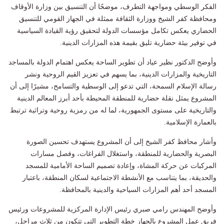
الفكر الوسطي ومواجهة التطرف، موضحًا أن التنسيق بين وزارة الأوقاف
ومحافظة كفر الشيخ ووزارة الثقافة ممثلة في الجهاز القومي للتنسيق
الحضاري يعكس تكامل مؤسسات الدولة لتحقيق رؤية القيادة السياسية
في توفير بيئة حضارية تليق بقيمة هذه المزارات الدينية.
وأوضح الدكتور نظير عياد أن تطوير الساحة يعكس اهتمام الدولة بالمساجد
التاريخية والمزارات الدينية، بما يسهم في تعزيز القيم الروحية ونشر
رسالة الإسلام السمحة، التي تدعو إلى الوسطية والتسامح، مشيرًا إلى أن
المشروع يمثل نقلة حضارية للمنطقة المحيطة بأحد أبرز المعالم الدينية
والتاريخية على مستوى الجمهورية، لما له من رمزية روحية وتراثية ترتبط
بالعمارة الإسلامية.
وأشار محافظ كفر الشيخ إلى أن المشروع يستهدف تحسين الصورة
البصرية والحضارية للمنطقة، واستغلال الفراغات، وفصل مسارات
المركبات عن حركة المشاة، وإعادة تصميم الساحة الأمامية للمسجد
والحديقة، بما يتناسب مع الأنشطة الاجتماعية لسكان المنطقة، باعتبار
المسجد أحد أهم المزارات السياحية والدينية بالمحافظة.
وأوضح المهندس رامي صبري رئيس الإدارة المركزية للمشروعات ورئيس
فريق عمل المشروع بالجهاز خطة التطوير التي تتكون من ثلاث مراحل،