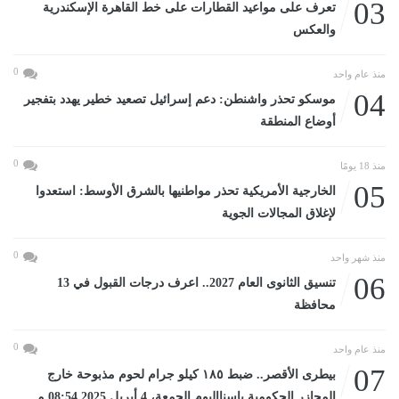
03
تعرف على مواعيد القطارات على خط القاهرة الإسكندرية
والعكس
0
منذ عام واحد
04
موسكو تحذر واشنطن: دعم إسرائيل تصعيد خطير يهدد بتفجير
أوضاع المنطقة
0
منذ 18 يومًا
05
الخارجية الأمريكية تحذر مواطنيها بالشرق الأوسط: استعدوا
لإغلاق المجالات الجوية
0
منذ شهر واحد
06
تنسيق الثانوى العام 2027.. اعرف درجات القبول في 13
محافظة
0
منذ عام واحد
07
بيطرى الأقصر.. ضبط ١٨٥ كيلو جرام لحوم مذبوحة خارج
المجازر الحكومية بإسنااليوم الجمعة، 4 أبريل 2025 08:54 مـ