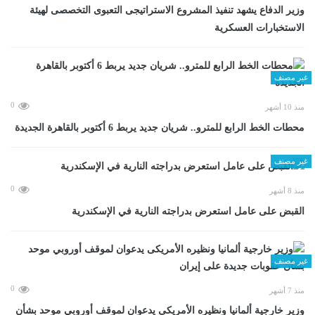
وزير الدفاع يشهد تنفيذ المشروع الاستراتيجى التعبوى التخصصى لهيئة
الاستخبارات العسكرية
غير مصنف
0
منذ 10 أشهر
محطات الخط الرابع للمترو.. شريان جديد يربط 6 أكتوبر بالقاهرة الجديدة
غير مصنف
0
منذ 8 أشهر
القبض على عامل استعرض بدراجته النارية في الإسكندرية
غير مصنف
0
منذ 7 أشهر
وزير خارجية ألمانيا ونظيره الأمريكى يدعوان لموقف أوروبي موحد بشأن