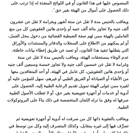
المنصوص عليها في هذا القانون أو في اللوائح المنفذة له إذا ترتب على
ذلك الحصول على أموال من الهيئة بغير حق".
ويعاقب بالحبس مدة لا تقل عن ستة أشهر وبغرامة لا تقل عن عشرون
ألف جنيه ولا تجاوز مائة ألف جنيه أو بإحدى هاتين العقوبتين كل من منع
العاملين بالهيئة ممن لهم صفة الضبطية القضائية من دخول محل العمل،
أو لم يمكنهم من الاطلاع على السجلات والدفاتر والمستندات والأوراق
التي يتطلبها تنفيذ هذا القانون، أو تعمد عن طريق إعطاء بيانات خاطئة،
عدم الوفاء بمستحقات الهيئة، ويعاقب بالحبس مدة لا تقل عن سنة
وغرامة لا تقل عن خمسين ألف جنيه ولا تجاوز خمسة وسبعين ألف جنيه
أو بإحدى هاتين العقوبتين، كل عامل في الهيئة، أو أحد المتعاقدين معها
من الأطباء أو الصيادلة أو الفريق الطبي أو غيرهم، سهل للمؤمن عليه أو
لغيره ممن تتولى الهيئة تمويل تقديم الرعاية الطبية إليه، الحصول على
أدوية أو خدمات أو أجهزة تعويضية بغير حق، أو لا تتطلب الأصول الطبية
صرفها له وفق ما تراه اللجان المتخصصة في ذلك بناءً على البروتوكولات
الطبية.
ويعاقب بالعقوبة ذاتها كل من صرفت له أدوية أو أجهزة تعويضية ثم
تصرَّف فيها إلى غيره بمقابل، وكذلك المتصرف إليه وكل من توسط في