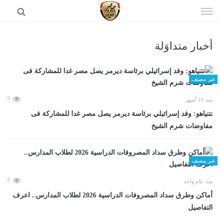
إذهب
الى
المحتوى
أخبار متداوَلة
الرئيسية
غير مصنف
0
منذ 10 أشهر
نتنياهو: وفد إسرائيلي برئاسة ديرمر يصل مصر غدا للمشاركة فى
مفاوضات شرم الشيخ
غير مصنف
0
منذ عام واحد
أماكن وطرق سداد المصروفات الدراسية 2026 لطلاب المدارس.. اعرف
التفاصيل