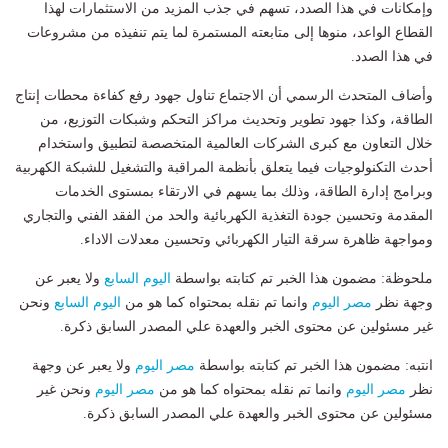
وإمكانات في هذا الصدد، تسهم في جذب المزيد من الاستثمارات لهذا
القطاع الواعد، منوها إلى متابعته المستمرة لما يتم تنفيذه من مشروعات
في هذا الصدد.
وأضاف المتحدث الرسمي أن الاجتماع تناول جهود رفع كفاءة محطات إنتاج
الطاقة، وكذا جهود تطوير وتحديث مراكز التحكم وشبكات التوزيع، من
خلال التعاون مع كبرى الشركات العالمية المتخصصة لتطبيق واستخدام
أحدث التكنولوجيات فيما يتعلق بأنظمة المراقبة والتشغيل للشبكة الكهربية
وبرامج إدارة الطاقة، وذلك بما يسهم في الارتقاء بمستوى الخدمات
المقدمة وتحسين جودة التغذية الكهربائية والحد من الفقد الفني والتجاري
ومواجهة ظاهرة سرقة التيار الكهربائي وتحسين معدلات الاداء.
ملحوظة: مضمون هذا الخبر تم كتابته بواسطة
اليوم السابع
ولا يعبر عن
وجهة نظر
مصر اليوم
وانما تم نقله بمحتواه كما هو من
اليوم السابع
ونحن
غير مسئولين عن محتوى الخبر والعهدة علي المصدر السابق ذكرة.
انتبه: مضمون هذا الخبر تم كتابته بواسطة
مصر اليوم
ولا يعبر عن وجهة
نظر
مصر اليوم
وانما تم نقله بمحتواه كما هو من
مصر اليوم
ونحن غير
مسئولين عن محتوى الخبر والعهدة علي المصدر السابق ذكرة.