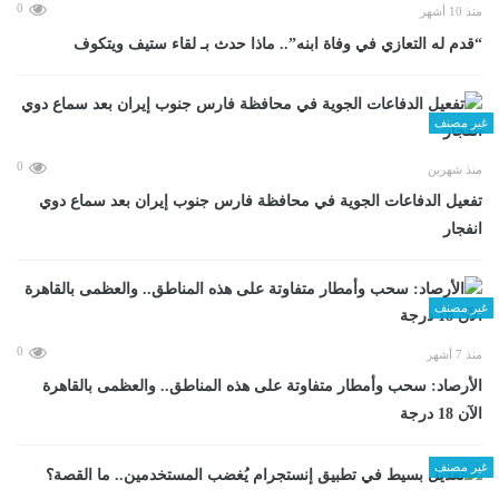
0
منذ 10 أشهر
“قدم له التعازي في وفاة ابنه”.. ماذا حدث بـ لقاء ستيف ويتكوف
غير مصنف
0
منذ شهرين
تفعيل الدفاعات الجوية في محافظة فارس جنوب إيران بعد سماع دوي
انفجار
غير مصنف
0
منذ 7 أشهر
الأرصاد: سحب وأمطار متفاوتة على هذه المناطق.. والعظمى بالقاهرة
الآن 18 درجة
غير مصنف