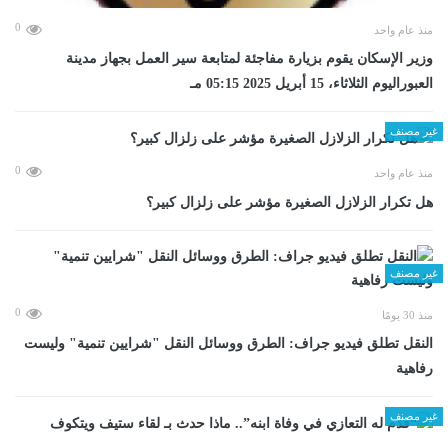
0
منذ عام واحد
وزير الإسكان يقوم بزيارة مفاجئة لمتابعة سير العمل بجهاز مدينة
العبوراليوم الثلاثاء، 15 أبريل 2025 05:15 مـ
غير مصنف
0
منذ عام واحد
هل تكرار الزلازل الصغيرة مؤشر على زلزال كبير؟
غير مصنف
0
منذ 30 يومًا
​النقل تطلق فيديو جراف: الطرق ووسائل النقل "شرايين تنمية" وليست
رفاهية
غير مصنف