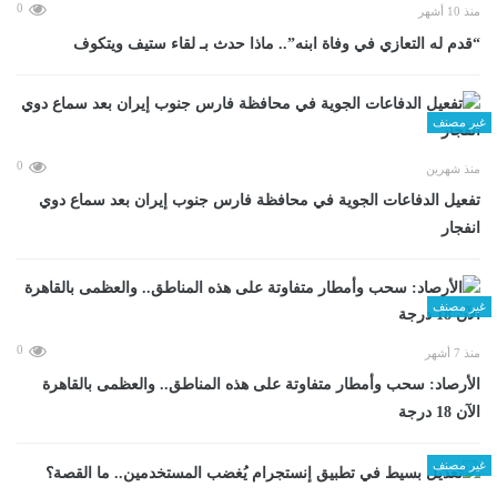
0
منذ 10 أشهر
“قدم له التعازي في وفاة ابنه”.. ماذا حدث بـ لقاء ستيف ويتكوف
غير مصنف
0
منذ شهرين
تفعيل الدفاعات الجوية في محافظة فارس جنوب إيران بعد سماع دوي
انفجار
غير مصنف
0
منذ 7 أشهر
الأرصاد: سحب وأمطار متفاوتة على هذه المناطق.. والعظمى بالقاهرة
الآن 18 درجة
غير مصنف