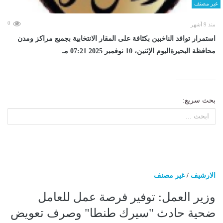
غير مصنف
0
منذ 9 أشهر
استمرار توافد الناخبين بكثافة على المقار الانتخابية بجميع مراكز ومدن
محافظة البحيرةاليوم الإثنين، 10 نوفمبر 2025 07:21 مـ
بحث سريع:
الارشيف
/
غير مصنف
وزير العمل: توفير فرصة عمل للعامل
ضحية حادث "سيرك طنطا" وصرف تعويض