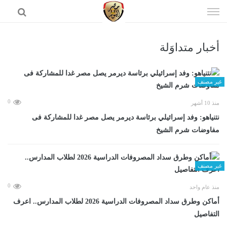
إذهب
الى
المحتوى
أخبار متداوَلة
الرئيسية
غير مصنف
0
منذ 10 أشهر
نتنياهو: وفد إسرائيلي برئاسة ديرمر يصل مصر غدا للمشاركة فى
مفاوضات شرم الشيخ
غير مصنف
0
منذ عام واحد
أماكن وطرق سداد المصروفات الدراسية 2026 لطلاب المدارس.. اعرف
التفاصيل