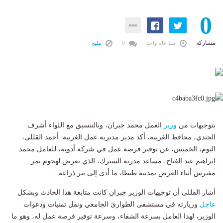
0
مشاركة
منذ عام واحد
0
تبليغ
بتوجيهات من
وزير
العمل محمد جبران، وبالتنسيق مع اللواء أشرف
الجندي، محافظ الغربية، أكد مدير مديرية عمل الغربية أحمد القللى،
اليوم، الخميس، عن توفير فرصة عمل في شركة أدوية، للعامل محمد
إبراهيم عبد الفتاح، مساعد مدربة السيرك، الذي تعرض لهجوم نمر
مفترس أثناء العرض بمدينة طنطا، ما أدى إلى بتر ذراعه.
أشار القللى أن توجيهات الوزير جبران كانت متابعة هذا الحادث وبشكل
عاجل
وزيارته في مستشفى الطوارئ الجامعي ونقل تمنيات ودعوات
الوزير، لهذا العامل بسرعة الشفاء، وسرعة توفير فرصة عمل له، وهو ما