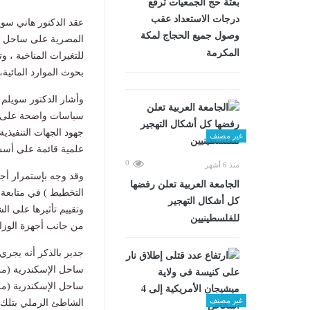
بعثة حج الجمعيات ترفع
درجات الاستعداد عقب
عقد الدكتور هاني سو
وصول جميع الحجاج لمكة
المصرية على ساحل الب
المكرمة
للتغيرات المناخية ، وت
بحوث الموارد المائية،
وأشار الدكتور سويلم 
سياسات واضحة على أرض
جهود الجهات التنفيذي
غير مصنف
علمية قائمة على أسس 
0
منذ 6 أشهر
وقد وجه بإستمرار أجه
الجامعة العربية تعلن رفضها
التخطيط ) في متابعة
كل أشكال التهجير
وتقييم تأثيرها على ا
للفلسطينيين
من جانب أجهزة الوزارة
جدير بالذكر أنه يجري
غير مصنف
الشاطئ الرملي بتلك ا