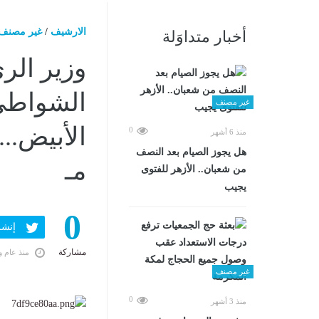
الارشيف
/
غير مصنف
أخبار متداوَلة
وزير الر
الشواطئ
غير مصنف
0
منذ 6 أشهر
هل يجوز الصيام بعد النصف
مـ
من شعبان.. الأزهر للفتوى
يجيب
0
إنشر ف
مشاركة
منذ عام و
غير مصنف
0
منذ 3 أشهر