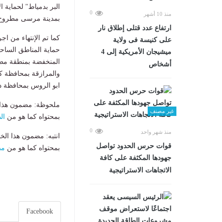
البر بدمياط" لحماية 
0
منذ 10 أشهر
بمدينة مرسى مطروح"
ارتفاع عدد قتلى إطلاق نار
على كنيسة فى ولاية
حماية المناطق الساحل
ميشيجان الأمريكية إلى 4
المنخفضة بمنطقة مطو
أشخاص
والمرازقة بمحافظة كف
ابو الروس بمحافظة د
ملحوظة: مضمون هذا ا
غير مصنف
بمحتواه كما هو من
ال
0
منذ شهر واحد
انتبه: مضمون هذا الخ
قوات حرس الحدود تواصل
بمحتواه كما هو من
مص
جهودها المكثفة على كافة
الاتجاهات الاستراتيجية
Facebook