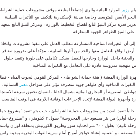
يلم
وزير
الموارد المائية والرى إجتماعاً لمتابعة موقف مشروعات حماية الشواط
حر الأبيض المتوسط وخاصة مدينة الإسكندرية للتكيف مع التأثيرات السلبية
عزيز قدرة مركز التنبؤ التابع لقطاع التخطيط بالوزارة ، ومركز التنبؤ التابع لمعهد
 على التنبؤ الظواهر الجوية المتطرفة .
إلى أن التغيرات المناخية المتسارعة تتطلب العمل على تنفيذ مشروعات واتخاذ
 الواقع للتعامل معها والحد من آثارها السلبية ، مؤكداً على ضرورة تضافر
ة والبحثية داخل الوزارة وخارجها للعمل بشكل تكاملي على بلورة وتنفيذ حلول
منهجية مدروسة قادرة على التعامل مع التغيرات المناخية .
زة الوزارة المعنية ( هيئة حماية الشواطئ - المركز القومي لبحوث المياه - قطا
 التغيرات المناخية وأي ظواهر جوية متطرفة تؤثر على سواحل
مصر
الشمالية،
لشواطئ المصرية أو المجاري المائية بشمال الدلتا ، لضمان تحقيق سرعة الاستجاب
 وأجهزة الدولة المعنية لإتخاذ الإجراءات الوقائية اللازمة في الوقت المناسب .
 حالياً تنفيذ العديد من مشروعات حماية الشواطئ ، حيث يتم تنفيذ "مشروع حماي
ساحل الإسكندرية (مرحلة أولي) من بئر مسعود حتي المحروسة" بطول ٢ كيلومتر ، و "مشروع حم
ساحل الإسكندرية (مرحله ثانية)" بطول ٦٠٠ متر لحماية سور وطريق الكورنيش بمنطقة لوران واس
لمنطقة ، و "عملية إنشاء حواجز أمواج أمام سرية القوات البحرية بمدينة راس