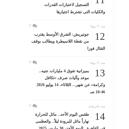
التسجيل لاختبارات القدرات
والكليات التى تشترط اجتيازها
0
منذ 17 يومًا
12
جوتيريش: الشرق الأوسط يقترب
من نقطة اللاسيطرة ويطالب بوقف
القتال فورا
0
منذ 17 يومًا
13
بميزانية تفوق 4 مليارات جنيه..
موعد وآليات صرف «تكافل
وكرامة» عن شهر... الثلاثاء، 14 يوليو 2026
10:46 صـ
0
منذ عام واحد
14
طقس اليوم الأحد.. مائل للحرارة
نهاراً مائل للبرودة ليلاً.. والعظمى
فى القاهرة...اليوم الأحد، 30 مارس 2025