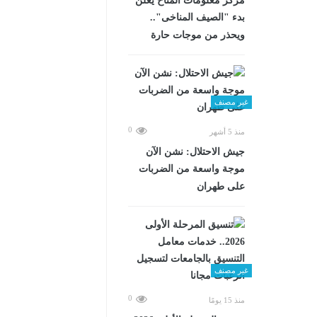
مركز معلومات المناخ يعلن
بدء "الصيف المناخى"..
ويحذر من موجات حارة
غير مصنف
0
منذ 5 أشهر
جيش الاحتلال: نشن الآن
موجة واسعة من الضربات
على طهران
غير مصنف
0
منذ 15 يومًا