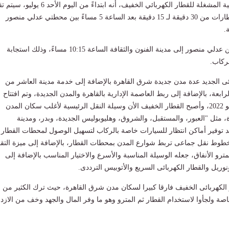
أكدت الشركة الفرنسية المشغلة للقطار الكهربائي الخفيف، أنه ابتداءً من اليوم الأ
وقت الانتظار بين القطارات من 30 دقيقة لـ 15 دقيقة بعد الساعة 5 مساءً بين محطتي عدلي منصور
.
وستكون آخر رحلة من عدلي منصور إلى مدينة الفنون والثقافة الساعة 10:15 مساءً، وذلك استجابة
ركاب.
ئى الجديد عدة مدن جديدة شرق القاهرة بالإضافة إلى خدمة مدينة العاشر من
ابعة، بالإضافة إلى ربط العاصمة الإدارية بالقاهرة والمدن الجديدة، وتم افتتاح
المشروع بتاريخ 3 يوليو 2022، وأصبح القطار الخفيف الأن وسيلة النقل الرئيسية لأغلب سكان المدن
، مثل "العبور، والمستقبل، والشروق، وهليوبوليس الجديدة، وبدر، ومدينة
د توفير أماكن انتظار للسيارات خاصة بالركاب لتسهيل الوصول لمحطات القطار
خطوط نقل جماعى تربط شوارع المدن بمحطات القطار، بالإضافة إلى ميزة التقا
مترو الأنفاق، جعله الوسيلة المناسبة والأسرع والاختيار المناسب بالإضافة إلى
وريل والقطار الكهربائى السريع والأتوبيس الترددى.
لكهربائى الخفيف فارقا كبيرا لسكان مدن شرق القاهرة، حيث ترك الكثير من
اصة ولجأوا لاستخدام القطار ثم المترو وهو ما وفر المال والجهد وخف من الازد