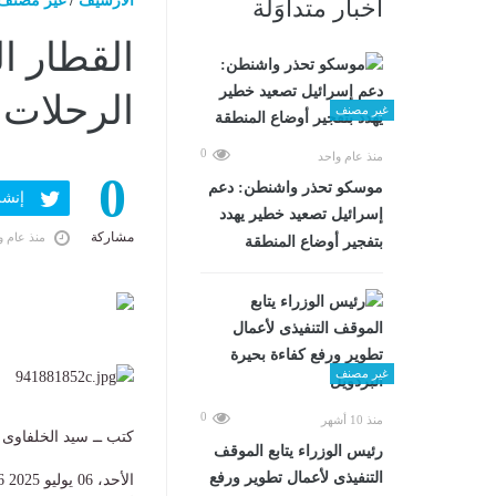
الارشيف
/
غير مصنف
أخبار متداوَلة
القطار ا
الرحلات لـ15 دق
غير مصنف
0
منذ عام واحد
0
موسكو تحذر واشنطن: دعم
إنشر ف
إسرائيل تصعيد خطير يهدد
مشاركة
منذ عام و
بتفجير أوضاع المنطقة
غير مصنف
0
منذ 10 أشهر
كتب ــ سيد الخلفاوى
رئيس الوزراء يتابع الموقف
التنفيذى لأعمال تطوير ورفع
الأحد، 06 يوليو 2025 09:16 ص