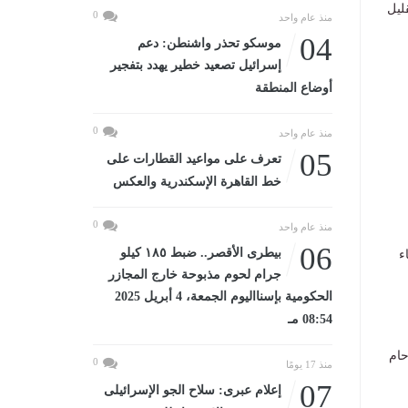
حد 6 يوليو، سيتم تقليل
0
منذ عام واحد
04
موسكو تحذر واشنطن: دعم
إسرائيل تصعيد خطير يهدد بتفجير
أوضاع المنطقة
0
منذ عام واحد
05
تعرف على مواعيد القطارات على
خط القاهرة الإسكندرية والعكس
0
منذ عام واحد
06
بيطرى الأقصر.. ضبط ١٨٥ كيلو
ء
جرام لحوم مذبوحة خارج المجازر
الحكومية بإسنااليوم الجمعة، 4 أبريل 2025
08:54 مـ
حام
0
منذ 17 يومًا
07
إعلام عبرى: سلاح الجو الإسرائيلى