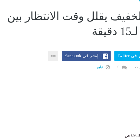
لخفيف يقلل وقت الانتظار بين
يقة
ى Twitter
إنشر فى Facebook
احد
0
تبليغ