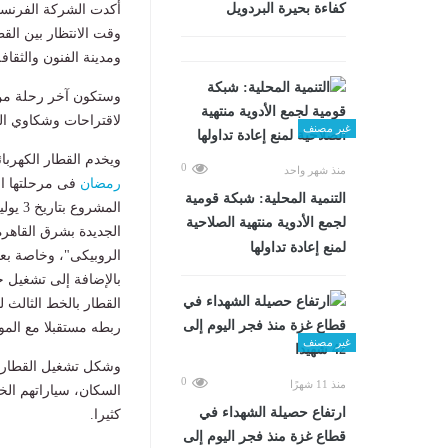
كفاءة بحيرة البردويل
ومدينة الفنون والثقافة
لاقتراحات وشكاوي ال
غير مصنف
ويخدم القطار الكهربا
0
منذ شهر واحد
رمضان
فى مرحلتها الر
التنمية المحلية: شبكة قومية
لجمع الأدوية منتهية الصلاحية
الجديدة بشرق القاهرة
لمنع إعادة تداولها
الروبيكى"، وخاصة بع
بالإضافة إلى تشغيل 
القطار بالخط الثالث ل
ربطه مستقبلا مع المون
غير مصنف
وشكل تشغيل القطار ا
0
منذ 11 شهرًا
السكان، سياراتهم الخ
ارتفاع حصيلة الشهداء في
كثيرا.
قطاع غزة منذ فجر اليوم إلى