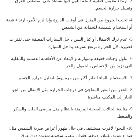
3- ارتداء ملابس قطنية فاتحة اللون لأنها تساعد على امتصاص العرق
وتقليل حرارة الجسم.
4- تجنب الخروج من المنزل في أوقات الذروة وإذا لزم الأمر، ارتداء قبعة
أو استخدام شمسية للحماية من الشمس.
5- عدم ترك الأطفال أو كبار السن داخل السيارات المغلقة حتى لفترات
قصيرة، لأن الحرارة ترتفع بسرعة بداخل السيارة.
6- تناول وجبات خفيفة ومتوازنة والابتعاد عن الأطعمة الدسمة والمقلية
التي تزيد من الإحساس بالخمول والحر.
7- الاستحمام بالماء الفاتر أكثر من مرة يوميًا لتقليل حرارة الجسم.
8- الحذر من التغير المفاجئ في درجات الحرارة مثل الانتقال من الجو
الحار إلى المكيف مباشرة.
9- متابعة الحالات الصحية المزمنة بانتظام مثل مرضى القلب والسكر
والضغط.
10- اللجوء لأقرب مستشفى في حال ظهور أعراض ضربة الشمس مثل:
صداع شديد، غثيان، دوخة، فقدان وعي، سخونة شديدة دون عرق.