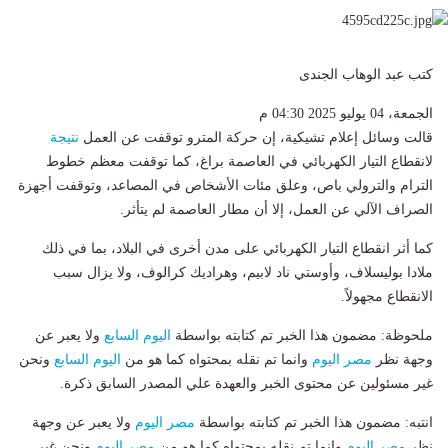
كتب عبد الوهاب الجندى
الجمعة، 04 يوليو 2025 04:30 م
قالت وسائل إعلام تشيكية، إن حركة المترو توقفت عن العمل
نتيجة
لانقطاع التيار الكهربائي في العاصمة براغ، كما توقفت معظم خطوط
الترام والترولي باص، وعلق مئات الأشخاص في المصاعد، وتوقفت أجهزة
الصراف الآلي عن العمل، إلا أن مطار العاصمة لم يتأثر.
كما أثر انقطاع التيار الكهربائي على مدن أخرى في البلاد، بما في ذلك
ملادا بوليسلاف، وأوستي ناد لابيم، وهراديك كرالوف، ولا يزال سبب
الانقطاع مجهولاً.
ملحوظة: مضمون هذا الخبر تم كتابته بواسطة
اليوم السابع
ولا يعبر عن
وجهة نظر
مصر اليوم
وانما تم نقله بمحتواه كما هو من
اليوم السابع
ونحن
غير مسئولين عن محتوى الخبر والعهدة علي المصدر السابق ذكرة.
انتبه: مضمون هذا الخبر تم كتابته بواسطة
مصر اليوم
ولا يعبر عن وجهة
نظر
مصر اليوم
وانما تم نقله بمحتواه كما هو من
مصر اليوم
ونحن غير