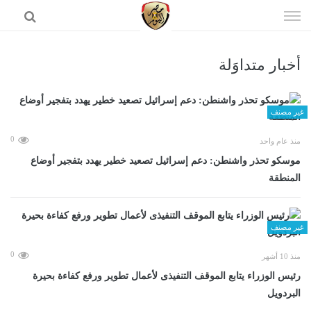
إذهب
الى
المحتوى
أخبار متداوَلة
الرئيسية
غير مصنف
0
منذ عام واحد
موسكو تحذر واشنطن: دعم إسرائيل تصعيد خطير يهدد بتفجير أوضاع
المنطقة
غير مصنف
0
منذ 10 أشهر
رئيس الوزراء يتابع الموقف التنفيذى لأعمال تطوير ورفع كفاءة بحيرة
البردويل