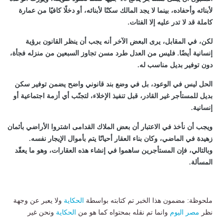
لأبنائه وأحفاده، بينما لا يجد المالك سكنًا لأبنائه، أو دخلًا كافيًا من عمارة
كاملة قد لا تدر عليه إلا الفتات.
لكن، في المقابل، يرى البعض الآخر أنه يجب أن ينظر القانون برؤية
إنسانية أيضًا. فليس من العدل طرد مسن تجاوز السبعين من منزله فجأة،
دون توفير بديل مناسب له.
الحل ليس في الوعود، بل في وضع بند قانوني واضح يضمن توفير سكن
بديل للمستأجر غير القادر، قبل تنفيذ الإخلاء، لتجنّب أي أزمة اجتماعية أو
إنسانية.
ويجب أن نأخذ في الاعتبار أن بعض الملاك القدامى اشتروا الأراضي بأثمان
زهيدة في الماضي، وكان بناء العقار أحيانًا يتم بأموال الإيجار نفسه.
وبالتالي، فإن المستأجرين ساهموا في إنشاء هذه العقارات، وهو ما يعقّد
المسألة.
ملحوظة: مضمون هذا الخبر تم كتابته بواسطة
الحكاية
ولا يعبر عن وجهة
نظر
مصر اليوم
وانما تم نقله بمحتواه كما هو من
الحكاية
ونحن غير