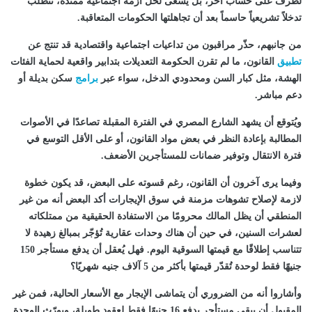
لطرف على حساب آخر، بل يسعى لحل أزمة اجتماعية ممتدة، تتطلب
تدخلاً تشريعياً حاسماً بعد أن تجاهلتها الحكومات المتعاقبة.
من جانبهم، حذّر مراقبون من تداعيات اجتماعية واقتصادية قد تنتج عن
تطبيق
القانون، ما لم تقرن الحكومة التعديلات بتدابير واقعية لحماية الفئات
الهشة، مثل كبار السن ومحدودي الدخل، سواء عبر
برامج
سكن بديلة أو
دعم مباشر.
ويُتوقع أن يشهد الشارع المصري في الفترة المقبلة تصاعدًا في الأصوات
المطالبة بإعادة النظر في بعض مواد القانون، أو على الأقل التوسع في
فترة الانتقال وتوفير ضمانات للمستأجرين الأضعف.
وفيما يرى آخرون أن القانون، رغم قسوته على البعض، قد يكون خطوة
لازمة لإصلاح تشوهات مزمنة في سوق الإيجارات أكد البعض أنه من غير
المنطقي أن يظل المالك محرومًا من الاستفادة الحقيقية من ممتلكاته
لعشرات السنين، في حين أن هناك وحدات عقارية تُؤجّر بمبالغ زهيدة لا
تتناسب إطلاقًا مع قيمتها السوقية اليوم. فهل يُعقل أن يدفع مستأجر 150
جنيهًا فقط لوحدة تُقدّر قيمتها بأكثر من 5 آلاف جنيه شهريًا؟
وأشاروا أنه من الضروري أن يتماشى الإيجار مع الأسعار الحالية، فمن غير
المقبول أن يبقى مستأجر يدفع 16 جنيهًا فقط لعقود طويلة، ويورّث الوحدة