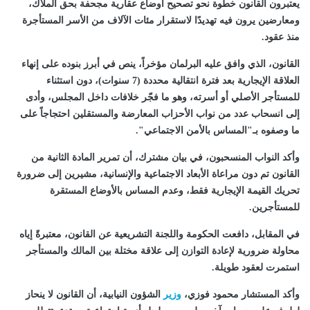
يعتبرون القانون خطوة نحو تصحيح أوضاع عقارية مجحفة بحق الملاك،
ومعارضين يرون فيه تهديدًا لاستقرار مئات الآلاف من الأسر المستأجرة
منذ عقود.
القانون، الذي وافق عليه البرلمان مؤخراً، ينص في أبرز بنوده على إنهاء
العلاقة الإيجارية بعد فترة انتقالية محددة (7 سنوات)، دون استثناء
للمستأجر الأصلي أو أسرته، وهو ما فجّر خلافات داخل المجلس، وأدى
إلى انسحاب عدد من نواب الأحزاب المعارضة والمستقلين احتجاجاً على
ما وصفوه بـ"المساس بالأمن الاجتماعي".
وأكد النواب المنسحبون، في بيان مشترك، أن تمرير المادة الثانية من
القانون تم دون مراعاة الأبعاد الاجتماعية والإنسانية، مشيرين إلى ضرورة
تحريك القيمة الإيجارية فقط، وعدم المساس بالأوضاع المستقرة
للمستأجرين.
في المقابل، دافعت الحكومة واللجنة التشريعية عن القانون، معتبرةً إياه
محاولة ضرورية لإعادة التوازن إلى علاقة مختلة بين المالك والمستأجر
استمرت لعقود طويلة.
وأكد المستشار محمود فوزي،
وزير
الشؤون النيابية، أن القانون لا ينحاز