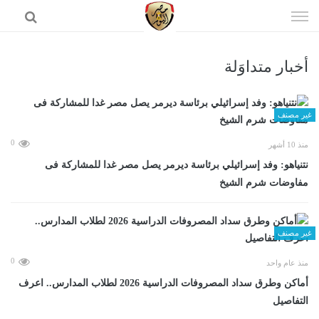
إذهب
الى
المحتوى
أخبار متداوَلة
الرئيسية
غير مصنف
0
منذ 10 أشهر
نتنياهو: وفد إسرائيلي برئاسة ديرمر يصل مصر غدا للمشاركة فى
مفاوضات شرم الشيخ
غير مصنف
0
منذ عام واحد
أماكن وطرق سداد المصروفات الدراسية 2026 لطلاب المدارس.. اعرف
التفاصيل