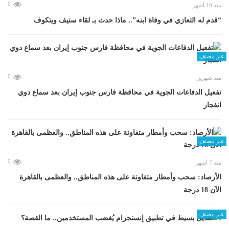
0
منذ 10 أشهر
“قدم له التعازي في وفاة ابنه”.. ماذا حدث بـ لقاء ستيف ويتكوف
غير مصنف
0
منذ شهرين
تفعيل الدفاعات الجوية في محافظة فارس جنوب إيران بعد سماع دوي
انفجار
غير مصنف
0
منذ 7 أشهر
الأرصاد: سحب وأمطار متفاوتة على هذه المناطق.. والعظمى بالقاهرة
الآن 18 درجة
غير مصنف