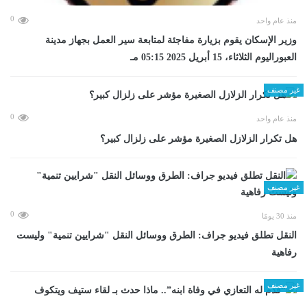
0
منذ عام واحد
وزير الإسكان يقوم بزيارة مفاجئة لمتابعة سير العمل بجهاز مدينة
العبوراليوم الثلاثاء، 15 أبريل 2025 05:15 مـ
غير مصنف
0
منذ عام واحد
هل تكرار الزلازل الصغيرة مؤشر على زلزال كبير؟
غير مصنف
0
منذ 30 يومًا
​النقل تطلق فيديو جراف: الطرق ووسائل النقل "شرايين تنمية" وليست
رفاهية
غير مصنف