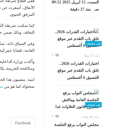
ففي قطاع شرطة النق
السبت، 12 أبريل 2025 09:52
صـ منذ 27 دقيقة
المرفق الحيوي.
التعاقد، وذلك ضمن جه
غير مصنف
العامة، قضايا جمركية
0
منذ 13 يومًا
وأكدت وزارة الداخلية 
اختبارات القدرات 2026..
ومكافحة الجريمة بكاف
غلق باب التقدم عبر موقع
التنسيق 6 أغسطس
انتبه: مضمون هذا الخ
بمحتواه كما هو من
مص
غير مصنف
0
منذ عام واحد
Facebook
مجلس النواب يرفع الجلسة