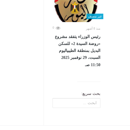
غير مصنف
0
منذ 8 أشهر
رئيس الوزراء يتفقد مشروع
«روضة السيدة 2» للسكن
البديل بمنطقة الطيبياليوم
السبت، 29 نوفمبر 2025
11:50 صـ
بحث سريع: