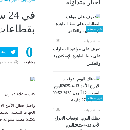
الارشيف
/
غير مصنف
أخبار متداوَلة
بقطاعات 
غير مصنف
0
منذ عام واحد
0
تعرف على مواعيد القطارات
إنشر ف
على خط القاهرة الإسكندرية
مشاركة
منذ عام و
والعكس
كتب – علاء عمران:
غير مصنف
واصل قطاع الأمن الاق
0
منذ عام واحد
حظك اليوم.. توقعات الابراج
6,255 قضية متنوعة في قطاعات النقل والكهرباء والضرائب.
الأحد 13-4-2025اليوم