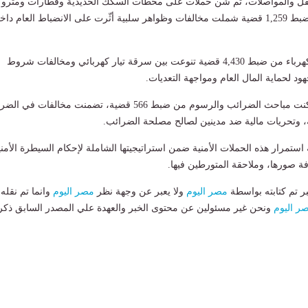
ل والمواصلات، تم شن حملات على محطات السكك الحديدية وقطارات ومترو
الأنفاق، أسفرت عن ضبط 1,259 قضية شملت مخالفات وظواهر سلبية أثّرت على الانضباط العام دا
كما تمكنت شرطة الكهرباء من ضبط 4,430 قضية تنوعت بين سرقة تيار كهربائي ومخالفات شروط
ود لحماية المال العام ومواجهة التعديات.
وفي السياق ذاته، تمكنت مباحث الضرائب والرسوم من ضبط 566 قضية، تضمنت مخالفات في
، وتحريات مالية ضد مدينين لصالح مصلحة الضرائب.
استمرار هذه الحملات الأمنية ضمن استراتيجيتها الشاملة لإحكام السيطرة الأمني
ة صورها، وملاحقة المتورطين فيها.
بر تم كتابته بواسطة
مصر اليوم
ولا يعبر عن وجهة نظر
مصر اليوم
وانما تم نقله
ر اليوم
ونحن غير مسئولين عن محتوى الخبر والعهدة علي المصدر السابق ذكر