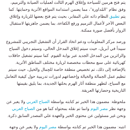
يتم فتح هرمين للسياحة وإغلاق الهرم الثالث لعمليات الصيانة والترميم،
وفق نظام "المُداورة"، مما يضمن استدامة المواقع الأثرية وحمايتها. كما
يتم
تطبيق
النظام ذاته على المقابر، بحيث يتم فتح بعضها للزيارة وإغلاق
البعض الآخر لأعمال الترميم ورفع الكفاءة، بما يضمن جاهزيتها لاستقبال
الزوار بأفضل صورة ممكنة.
ورصد مركز المعلومات ودعم اتخاذ القرار أن التشغيل التجريبي للمشروع
سيبدأ في أبريل، حيث سيتم إغلاق المدخل الحالي، وسيتم دخول السياح
والزائرين من المدخل الجديد عبر بوابة الفيوم. كما سيتم تشغيل حافلات
كهربائية على سبع محطات مخصصة لزيارة مختلف المناطق الأثرية.
بالإضافة إلى ذلك، تم تخصيص منطقة خاصة للجِمال والخيل، حيث سيتم
تنظيم عمل الجمالة والخيالة وإخضاعهم لدورات تدريبية حول كيفية التعامل
مع السياح، لتظهر منطقة آثار الهرم بحلتها الجديدة، بما يليق بقيمتها
التاريخية وحضارتها العريقة.
ملحوظة: مضمون هذا الخبر تم كتابته بواسطة
الصباح العربي
ولا يعبر عن
وجهة نظر
مصر اليوم
وانما تم نقله بمحتواه كما هو من
الصباح العربي
ونحن غير مسئولين عن محتوى الخبر والعهدة علي المصدر السابق ذكرة.
انتبه: مضمون هذا الخبر تم كتابته بواسطة
مصر اليوم
ولا يعبر عن وجهة