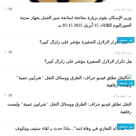
0
منذ عام واحد
وزير الإسكان يقوم بزيارة مفاجئة لمتابعة سير العمل بجهاز مدينة
العبوراليوم الثلاثاء، 15 أبريل 2025 05:15 مـ
غير مصنف
0
منذ عام واحد
هل تكرار الزلازل الصغيرة مؤشر على زلزال كبير؟
غير مصنف
0
منذ شهر واحد
​النقل تطلق فيديو جراف: الطرق ووسائل النقل "شرايين تنمية" وليست
رفاهية
غير مصنف