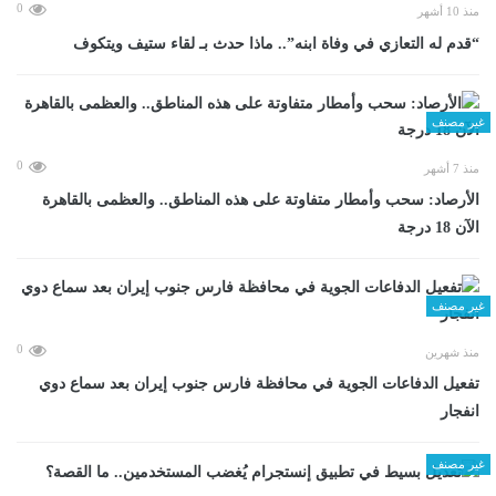
0
منذ 10 أشهر
“قدم له التعازي في وفاة ابنه”.. ماذا حدث بـ لقاء ستيف ويتكوف
غير مصنف
0
منذ 7 أشهر
الأرصاد: سحب وأمطار متفاوتة على هذه المناطق.. والعظمى بالقاهرة
الآن 18 درجة
غير مصنف
0
منذ شهرين
تفعيل الدفاعات الجوية في محافظة فارس جنوب إيران بعد سماع دوي
انفجار
غير مصنف