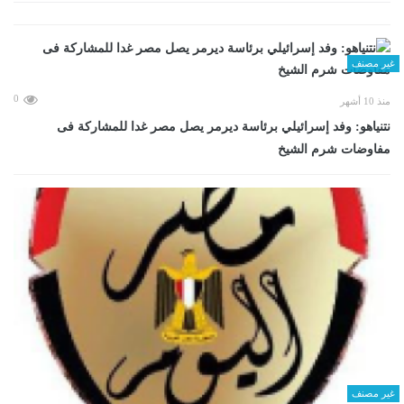
غير مصنف
0
منذ 10 أشهر
نتنياهو: وفد إسرائيلي برئاسة ديرمر يصل مصر غدا للمشاركة فى
مفاوضات شرم الشيخ
غير مصنف