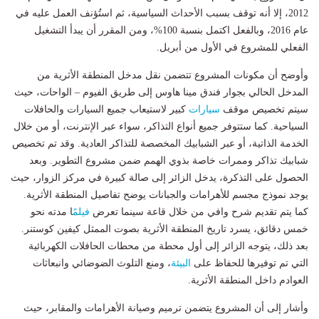
2012، إلا أنه توقف بسبب الأحداث السياسية، ثم استُؤنف العمل عليه في
عام 2016، وبالفعل اكتمل بنسبة 100%، ومن المقرر أن يبدأ التشغيل
الفعلي للمشروع في الأول من أبريل.
وأوضح أن مكونات المشروع تتضمن نقل مدخل المنطقة الأثرية من
المدخل الحالي بجوار فندق مينا هاوس إلى طريق الفيوم – الواحات، حيث
سيتم تخصيص موقف
سيارات
كبير لاستيعاب جميع السيارات والحافلات
السياحية. كما ستتوفر جميع أنواع التذاكر، سواء عبر الإنترنت، أو من خلال
الخدمة الذاتية، أو عبر الشبابيك المخصصة للتذاكر العادية. وقد تم تخصيص
شبابيك تذاكر وممرات خاصة بذوي الهمم ضمن مشروع التطوير. وبعد
الحصول على التذكرة، يدخل الزائر إلى صالة كبيرة في مركز الزوار، حيث
يوجد نموذج مجسم للأهرامات والجبانات يوضح تفاصيل المنطقة الأثرية.
كما يتم تقديم شرح وافي من خلال قاعة سينما تعرض
فيلم
ًا مدته نحو
خمس دقائق، يسرد تاريخ المنطقة الأثرية بصوت الممثل كيفين كوستنر.
بعد ذلك، يتوجه الزائر إلى أول محطة من محطات الحافلات الكهربائية
التي تم توفيرها للحفاظ على
البيئة
، ومنع التلوث الضوضائي وانبعاثات
العوادم داخل المنطقة الأثرية.
وأشار إلى أن المشروع يتضمن ترميم وصيانة الأهرامات والمقابر، حيث