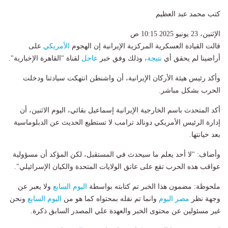
كتب محمد عبد العظيم
الإثنين، 23 يونيو 2025 10:15 ص
قالت القيادة العسكرية المركزية الإيرانية إن الهجوم
الأمريكي
على
أراضينا لم يحقق أي
نتيجة
، وذلك وفق خبر
عاجل
لقناة "القاهرة الإخبارية".
وأكد رئيس هيئة الأركان الإيرانية، أن واشنطن انتهكت سيادتنا ودخلت
الحرب بشكل مباشر.
أكد المتحدث باسم الخارجية الإيرانية إسماعيل بقائي، اليوم الاثنين، أن
إدارة الرئيس الأمريكي دونالد ترامب لا تستطيع الحديث عن الدبلوماسية
بعد خيانتها.
وأضاف: "لا أحد يعلم ما سيحدث في المستقبل، لكن المؤكد أن مسؤولية
عواقب هذه الحرب تقع على عاتق الولايات المتحدة والكيان الإسرائيلي".
ملحوظة: مضمون هذا الخبر تم كتابته بواسطة
اليوم السابع
ولا يعبر عن
وجهة نظر
مصر اليوم
وانما تم نقله بمحتواه كما هو من
اليوم السابع
ونحن
غير مسئولين عن محتوى الخبر والعهدة علي المصدر السابق ذكرة.