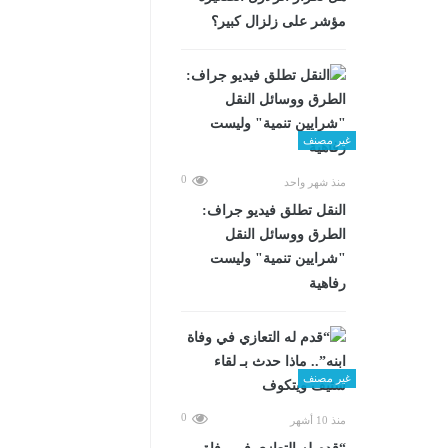
مؤشر على زلزال كبير؟
غير مصنف
0
منذ شهر واحد
​النقل تطلق فيديو جراف:
الطرق ووسائل النقل
"شرايين تنمية" وليست
رفاهية
غير مصنف
0
منذ 10 أشهر