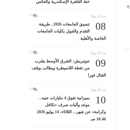
خط القاهرة الإسكندرية والعكس
ة.
0
منذ 13 يومًا
08
تنسيق الجامعات 2026.. طريقة
التقدم والقبول بكليات الجامعات
الخاصة والأهلية
0
منذ 16 يومًا
09
جوتيريش: الشرق الأوسط يقترب
من نقطة اللاسيطرة ويطالب بوقف
القتال فورا
0
منذ 16 يومًا
10
بميزانية تفوق 4 مليارات جنيه..
موعد وآليات صرف «تكافل
وكرامة» عن شهر... الثلاثاء، 14 يوليو 2026
10:46 صـ