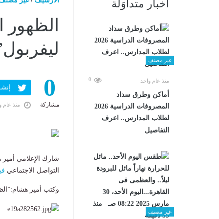
الارشيف
/
غير مصنف
أخبار متداوَلة
الظهور ا
ليفربول”
غير مصنف
0
0
منذ عام واحد
إنشر ف
أماكن وطرق سداد
مشاركة
منذ عام و
المصروفات الدراسية 2026
لطلاب المدارس.. اعرف
التفاصيل
شارك الإعلامي أمير 
التواصل الاجتماعي
في
وكتب أمير هشام:”الظه
غير مصنف