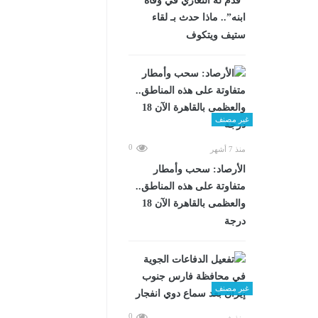
“قدم له التعازي في وفاة
ابنه”.. ماذا حدث بـ لقاء
ستيف ويتكوف
غير مصنف
0
منذ 7 أشهر
الأرصاد: سحب وأمطار
متفاوتة على هذه المناطق..
والعظمى بالقاهرة الآن 18
درجة
غير مصنف
0
منذ شهرين