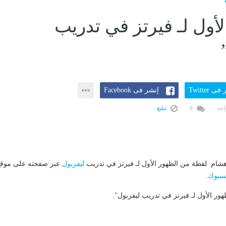
لأول لـ فيرتز في تدريب
ى Twitter
إنشر فى Facebook
احد
0
تبليغ
هشام لقطة من الظهور الأول لـ فيرتز في تدريب
ليفربول
عبر صفحته على موقع
سبوك
.
ور الأول لـ فيرتز في تدريب ليفربول”.