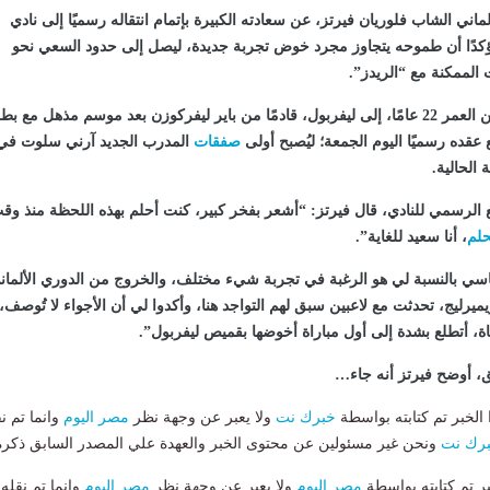
ألماني الشاب فلوريان فيرتز، عن سعادته الكبيرة بإتمام انتقاله رسميًا إلى نادي
مؤكدًا أن طموحه يتجاوز مجرد خوض تجربة جديدة، ليصل إلى حدود السعي نحو
ت الممكنة مع “الريدز”.
وانضم فيرتز، البالغ من العمر 22 عامًا، إلى ليفربول، قادمًا من باير ليفركوزن بعد موسم مذهل مع ب
 عقده رسميًا اليوم الجمعة؛ ليُصبح أولى
صفقات
المدرب الجديد آرني سلوت في
 الحالية.
الرسمي للنادي، قال فيرتز: “أشعر بفخر كبير، كنت أحلم بهذه اللحظة منذ وق
حلم
، أنا سعيد للغاية”.
اسي بالنسبة لي هو الرغبة في تجربة شيء مختلف، والخروج من الدوري الألمان
يميرليج، تحدثت مع لاعبين سبق لهم التواجد هنا، وأكدوا لي أن الأجواء لا تُوصف،
، أتطلع بشدة إلى أول مباراة أخوضها بقميص ليفربول”.
ق، أوضح فيرتز أنه جاء…
لخبر تم كتابته بواسطة
خبرك نت
ولا يعبر عن وجهة نظر
مصر اليوم
وانما تم ن
رك نت
ونحن غير مسئولين عن محتوى الخبر والعهدة علي المصدر السابق ذكرة
بر تم كتابته بواسطة
مصر اليوم
ولا يعبر عن وجهة نظر
مصر اليوم
وانما تم نقله