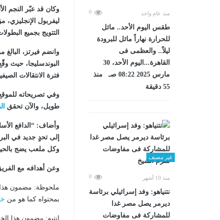
وكان قد عبّر النجم ال
0
منذ عام واحد
ليفربول الإنجليزي، 
طقس اليوم الأحد.. مائل
التتويج بجميع البطولا
للحرارة نهاراً مائل للبرودة
ليلاً.. والعظمى فى
القاهرة...اليوم الأحد، 30
البوندسليجا، حيث وقّع
مارس 2025 08:22 صـ منذ
فترة الانتقالات الصيفية
55 دقيقة
وفي تصريحاته للموقع 
طويل، والآن تحقق
ال
وأضاف: “الدافع الأس
إلى تحدٍ جديد في البر
وكل ملعب يضج بالحياة
غير مصنف
وعن أهدافه مع الفري
0
منذ 10 أشهر
ملحوظة: مضمون هذا ا
نتنياهو: وفد إسرائيلي برئاسة
بمحتواه كما هو من
خب
ديرمر يصل مصر غدا
للمشاركة فى مفاوضات
انتبه: مضمون هذا الخ