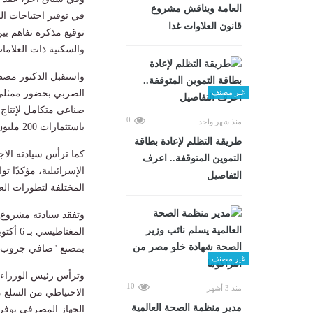
العامة ويناقش مشروع
قانون العلاوات غدا
توقيع مذكرة تفاهم بين
والسكنية ذات العلاما
واستقبل الدكتور مصط
غير مصنف
الصربي بحضور ممثلي 
صناعي متكامل لإنتاج
0
منذ شهر واحد
باستثمارات 200 مليون دولار.
طريقة التظلم لإعادة بطاقة
كما ترأس سيادته الاجتم
التموين المتوقفة.. اعرف
الإسرائيلية، مؤكدًا
التفاصيل
المختلفة لتطورات الع
وتفقد سيادته مشروع 
المغنا
بمصنع "صافي جروب"
غير مصنف
وترأس رئيس الوزراء ا
10
منذ 3 أشهر
مدير منظمة الصحة العالمية
الجهاز المصرفي يوفر أ