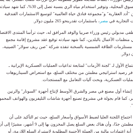
في توفير احتياجات السوق المحلية، وتوفير استخدام مياه الري بنسبة تصل إلى 30%، كما شهد سيا
 "أدد العقارية" و"مجموعة فنادق حياة العالمية" لتوسيع الاستثمارات الفندقية
ت التجارية في
مصر
، باستثمارات تقدربنحو 265 مليون دولار.
فى مدبولي رئيس وزراء صربيا والوفد المرافق له، حيث ترأسا المنتدى الاقتصا
منظمات الأعمال بالبلدين، كما شهد سيادته توقيع عقد مشروع إقامة مجمع
 مستلزمات الطاقة الشمسية بالسخنة تنفذه شركة "صن ريف سولار" الصينية،
اع الأول لـ "لجنة الأزمات" لمتابعة تداعيات العمليات العسكرية الإيرانية ـ
 توافر رصيد استراتيجي مطمئن من مختلف السلع، مع استعراض السيناريوهات
مليات العسكرية، وبحث آليات التعامل مع المستجدات.
إنشاء أول مصنع في مصر والشرق الأوسط لإنتاج أجهزة "السونار" والرنين
طيسي بـ 6 أكتوبر، كما قام بجولة في مشروع تصنيع أجهزة شاشات التليفزيون والهواتف المحمو
.
جتماع اللجنة العليا لضبط الأسواق وأسعار السلع، حيث تم التأكيد على أن
الاحتياطي من السلع مطمئن جدًا، وأن هناك بعض السلع يصل المخزون بها إلى 9 أشهر، مشيرًا إلى
ية اعتمادات مالية من العملة الأجنبية المطلوبة لاستيراد السلع اللازمة، أو