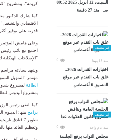
السبت، 12 أبريل 2025 09:52
كريمة"، ومشروع "كتاب
صـ منذ 27 دقيقة
كما شارك الدكتور مصط
قدرته على توفير أكثر من 80% من فرص
وعلى هامش المؤتمر، ا
غير مصنف
اجتمع مع نائب رئيس ب
"الإصلاحات الهيكلية ل
0
منذ 13 يومًا
اختبارات القدرات 2026..
وشهد سيادته مراسم تو
غلق باب التقدم عبر موقع
مؤتمر "التمويل التنم
التنسيق 6 أغسطس
الطاقة
لمشروع شدوان 
بمشروع أبيدوس للطا
كما التقي رئيس الوزر
برامج
منها: الدبلوم ا
غير مصنف
تطوير 7 فنادق
0
وتعظيم العائد منها با
منذ عام واحد
مجلس النواب يرفع الجلسة
وفي سياق آخر، عقد رئ