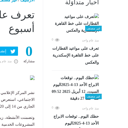
الارشيف
/
غير مصنف
أخبار متداوَلة
تعرف عل
أسبوع
غير مصنف
0
منذ عام واحد
0
تعرف على مواعيد القطارات
إنشر ف
على خط القاهرة الإسكندرية
مشاركة
منذ عام و
والعكس
نشر المركز الإعلامي 
غير مصنف
الاجتماعي، استعرض خ
الجاري من 14 إلى 20 يونيو ٢٠٢٥، والتي شملت لقاءات واجتماعات.. ومتابعات للمشروعات القومية.
0
منذ عام واحد
حظك اليوم.. توقعات الابراج
وتضمنت الأنشطة، زيا
الأحد 13-4-2025اليوم
المشروعات الخدمية و