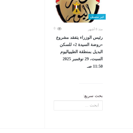
غير مصنف
0
منذ 8 أشهر
رئيس الوزراء يتفقد مشروع
«روضة السيدة 2» للسكن
البديل بمنطقة الطيبياليوم
السبت، 29 نوفمبر 2025
11:50 صـ
بحث سريع: