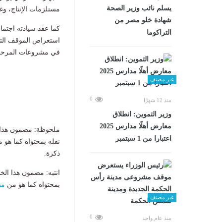
يسلم نائب وزير الصحة
مستلزمات الإنتاج، وغي
شهادة خلو مصر من
كما عقد سيادته اجتما
التراكوما
استعراض الموقف التنف
في مشروعات المرحلة 
غير مصنف
0
منذ 12 شهرًا
وزير التموين: انطلاق
معارض أهلًا مدارس 2025
ملحوظة: مضمون هذا ا
اعتبارا من 1 سبتمبر
نقله بمحتواه كما هو 
ذكرة.
انتبه: مضمون هذا الخ
بمحتواه كما هو من
مص
غير مصنف
0
منذ عام واحد