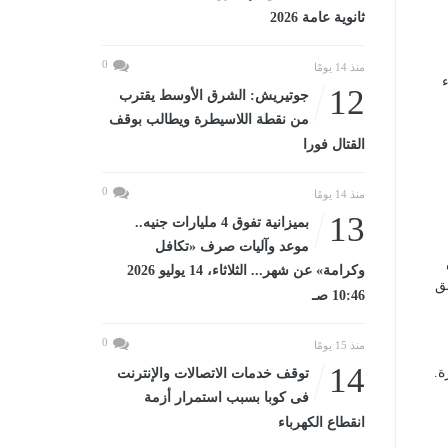
ثانوية عامة 2026
0
منذ 14 يومًا
12
جوتيريش: الشرق الأوسط يقترب
من نقطة اللاسيطرة ويطالب بوقف
القتال فورا
0
منذ 14 يومًا
13
بميزانية تفوق 4 مليارات جنيه..
موعد وآليات صرف «تكافل
وكرامة» عن شهر... الثلاثاء، 14 يوليو 2026
ق
10:46 صـ
0
منذ 15 يومًا
14
ة.
توقف خدمات الاتصالات والإنترنت
فى كوبا بسبب استمرار أزمة
انقطاع الكهرباء