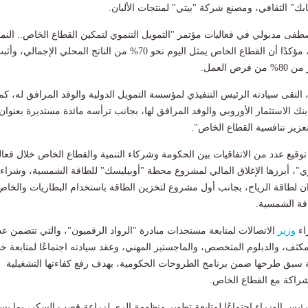
ك" الثقافي، ومصنع شركة "بيتي" لمنتجات الألبان.
فى مدبولي في فعاليات مؤتمر "التمويل التنموي لتمكين القطاع الخاص.. النمو
الاقتصادي والتشغيل"، مؤكدًا أن القطاع الخاص يمثل اليوم نحو 70% من الناتج المحلي الإجمالي، وأ
 العمل.
لتقى سيادته الرئيس التنفيذي لمؤسسة التمويل الدولية والوفد المرافق له، كما
نك الاستثمار الأوروبي والوفد المرافق لها، بجانب ترأسه مائدة مستديرة بعنوان
تعزيز تنافسية القطاع الخاص".
قيع عدد من الاتفاقيات بين الحكومة وشركاء التنمية والقطاع الخاص خلال فعال
وي"، أبرزها الإغلاق المالي لمشروع محطة "أوبيليسك" للطاقة الشمسية، وشراء
لطاقة الرياح، بجانب أول مشروع لتخزين الطاقة باستخدام البطاريات والخاص
قة الشمسية.
اء
وزير
الاتصالات لمتابعة مستجدات مبادرة "الرواد الرقميون"، والتي تتضمن عد
لمكثف، والدبلوم المتخصص، والماجستير المهني، وعقد سيادته اجتماعًا لمتابعة 
 تاريخية سبق طرحها ضمن برنامج الطروحات الحكومية، بهدف رفع كفاءتها التشغيلية
لشراكة مع القطاع الخاص.
يس الوزراء اجتماعًا لمتابعة تطوير منظومة الري لزراعة قصب السكر، بما يس