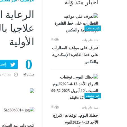
الارشيف
/
غير مصنف
أخبار متداوَلة
علاجيا ب
غير مصنف
الأولية
0
منذ عام واحد
تعرف على مواعيد القطارات
على خط القاهرة الإسكندرية
0
والعكس
إنشر ف
مشاركة
منذ عام و
غير مصنف
0
منذ عام واحد
حظك اليوم.. توقعات الابراج
الأحد 13-4-2025اليوم
كتب وليد عبد السلام