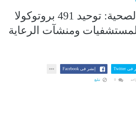
الرعاية الصحية: توحيد 491 بروتوكولا
المستشفيات ومنشآت الرعاية
ى Twitter
إنشر فى Facebook
احد
0
تبليغ