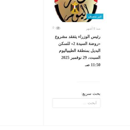
غير مصنف
0
منذ 8 أشهر
رئيس الوزراء يتفقد مشروع
«روضة السيدة 2» للسكن
البديل بمنطقة الطيبياليوم
السبت، 29 نوفمبر 2025
11:50 صـ
بحث سريع: