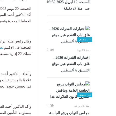
السبت، 12 أبريل 2025 09:52
صـ منذ 27 دقيقة
الجمعة، 20 يونيو 2025 03:00 ص
أكد الدكتور أحمد ال
الخطط المحددة وتسير 
غير مصنف
وقال رئيس هيئة الرعا
الصحية فى الإقليم
تط
0
منذ 13 يومًا
تمتلك 22 إدارة مستقلة للمراجعة الداخلية تتبع السلطة المختصة".
اختبارات القدرات 2026..
غلق باب التقدم عبر موقع
التنسيق 6 أغسطس
فى تحسين جودة الخدما
غير مصنف
0
منذ عام واحد
وأكد الدكتور أحمد ال
بمنظومة التأمين الصحى
مجلس النواب يرفع الجلسة