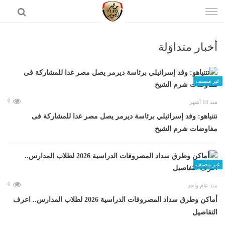
إذهب
الى
المحتوى
أخبار متداوَلة
الرئيسية
غير مصنف
0
منذ 10 أشهر
نتنياهو: وفد إسرائيلي برئاسة ديرمر يصل مصر غدا للمشاركة فى
مفاوضات شرم الشيخ
غير مصنف
0
منذ عام واحد
أماكن وطرق سداد المصروفات الدراسية 2026 لطلاب المدارس.. اعرف
التفاصيل