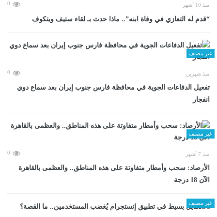
0
منذ 10 أشهر
“قدم له التعازي في وفاة ابنه”.. ماذا حدث بـ لقاء ستيف ويتكوف
غير مصنف
0
منذ شهرين
تفعيل الدفاعات الجوية في محافظة فارس جنوب إيران بعد سماع دوي
انفجار
غير مصنف
0
منذ 7 أشهر
الأرصاد: سحب وأمطار متفاوتة على هذه المناطق.. والعظمى بالقاهرة
الآن 18 درجة
غير مصنف