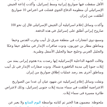
الأقل سقطت فيها صواريخ إيرانية وسط إسرائيل، وأكدت إذاعة الجيش
الإسرائيلي أن منظومة الدفاع الجوي فشلت في اعتراض 10 صواريخ
أطلقت من إيران.
وأكدت وسائل إعلام اسرائيلية أن الجيش الإسرائيلى قال إن نحو 100
صاروخ إيراني أطلق على إسرائيل في هذه الدفعة.
وسمع دوي انفجارات في منطقة شرق تل أبيب وغرب القدس وحيفا
ومناطق مطار بن جوريون، ودوت صافرات الإنذار في مناطق حيفا وعكا
والجليل الغربي وخليج حيفا والجليل الأسفل وطبرية.
وقالت الجبهة الداخلية الإسرائيلية إنها رصدت بدء هجوم إيرانى يمتد من
إيلات جنوبا إلى مدينة النافقورة شمالا، ودوت صفارات الإنذار في تل أبيب
ومناطق أخرى بعد رصد عمليات إطلاق صواريخ من إيران.
ونقلت وسائل إعلام إسرائيلية عن شهود عيان أن عددا من الصواريخ
الاعتراضية أطلقت في سماء مدينة إيلات جنوبى إسرائيل، وذلك لاعتراض
طائرة مسيرة فى سماء إيلات.
ملحوظة: مضمون هذا الخبر تم كتابته بواسطة
اليوم السابع
ولا يعبر عن