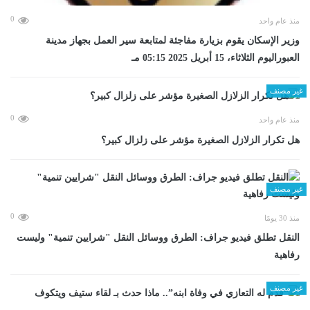
0
منذ عام واحد
وزير الإسكان يقوم بزيارة مفاجئة لمتابعة سير العمل بجهاز مدينة
العبوراليوم الثلاثاء، 15 أبريل 2025 05:15 مـ
غير مصنف
0
منذ عام واحد
هل تكرار الزلازل الصغيرة مؤشر على زلزال كبير؟
غير مصنف
0
منذ 30 يومًا
​النقل تطلق فيديو جراف: الطرق ووسائل النقل "شرايين تنمية" وليست
رفاهية
غير مصنف