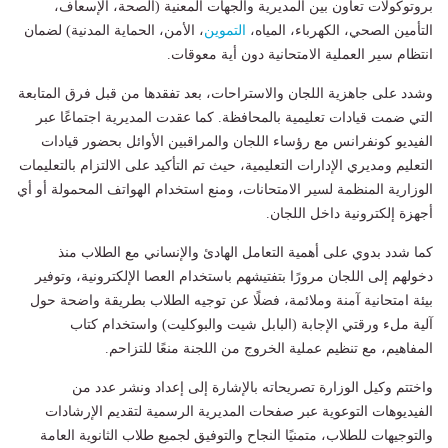
بروتوكولات تعاون بين المديرية والجهات المعنية (الصحة، الإسعاف،
التأمين الصحي، الكهرباء، المياه،
التموين
، الأمن، الحماية المدنية) لضمان
انتظام سير العملية الامتحانية دون أية معوقات.
وشدد على جاهزية اللجان والاستراحات، بعد تفقدها من قبل فرق المتابعة
التي ضمت قيادات تعليمية بالمحافظة. كما عقدت المديرية اجتماعًا عبر
الفيديو كونفرانس مع رؤساء اللجان والمراقبين الأوائل بحضور قيادات
التعليم ومديري الإدارات التعليمية، حيث تم التأكيد على الالتزام بالتعليمات
الوزارية المنظمة لسير الامتحانات، ومنع استخدام الهواتف المحمولة أو أي
أجهزة إلكترونية داخل اللجان.
كما شدد بدوي على أهمية التعامل الهادئ والإنساني مع الطلاب منذ
دخولهم إلى اللجان مرورًا بتفتيشهم باستخدام العصا الإلكترونية، وتوفير
بيئة امتحانية آمنة وملائمة، فضلًا عن توجيه الطلاب بطريقة واضحة حول
آلية ملء ورقتي الإجابة (البابل شيت والبوكليت) واستخدام كتاب
المفاهيم، مع تنظيم عملية الخروج من اللجنة منعًا للتزاحم.
واختتم وكيل الوزارة تصريحاته بالإشارة إلى إعداد ونشر عدد من
الفيديوهات التوعوية عبر صفحات المديرية الرسمية لتقديم الإرشادات
والتوجيهات للطلاب، متمنيًا النجاح والتوفيق لجميع طلاب الثانوية العامة