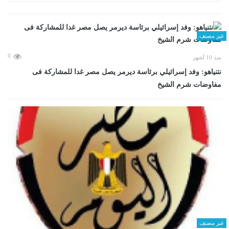
غير مصنف
0
منذ 10 أشهر
نتنياهو: وفد إسرائيلي برئاسة ديرمر يصل مصر غدا للمشاركة فى
مفاوضات شرم الشيخ
غير مصنف