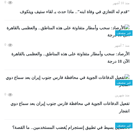
0
منذ 10 أشهر
“قدم له التعازي في وفاة ابنه”.. ماذا حدث بـ لقاء ستيف ويتكوف
غير مصنف
0
منذ 7 أشهر
الأرصاد: سحب وأمطار متفاوتة على هذه المناطق.. والعظمى بالقاهرة
الآن 18 درجة
غير مصنف
0
منذ شهرين
تفعيل الدفاعات الجوية في محافظة فارس جنوب إيران بعد سماع دوي
انفجار
غير مصنف