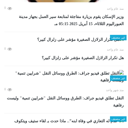
0
منذ عام واحد
وزير الإسكان يقوم بزيارة مفاجئة لمتابعة سير العمل بجهاز مدينة
العبوراليوم الثلاثاء، 15 أبريل 2025 05:15 مـ
غير مصنف
0
منذ عام واحد
هل تكرار الزلازل الصغيرة مؤشر على زلزال كبير؟
غير مصنف
0
منذ شهر واحد
​النقل تطلق فيديو جراف: الطرق ووسائل النقل "شرايين تنمية" وليست
رفاهية
غير مصنف