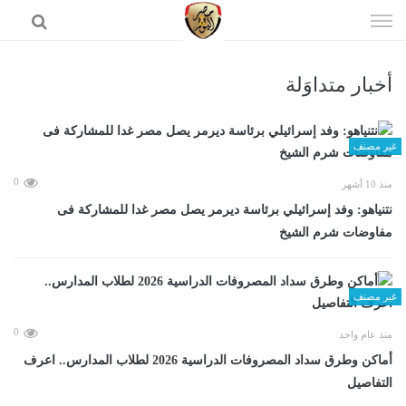
إذهب
الى
المحتوى
أخبار متداوَلة
الرئيسية
غير مصنف
0
منذ 10 أشهر
نتنياهو: وفد إسرائيلي برئاسة ديرمر يصل مصر غدا للمشاركة فى
مفاوضات شرم الشيخ
غير مصنف
0
منذ عام واحد
أماكن وطرق سداد المصروفات الدراسية 2026 لطلاب المدارس.. اعرف
التفاصيل