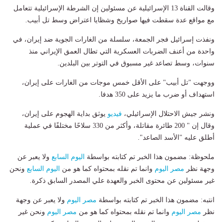
وقالت القناة 13 الإسرائيلية عن مسئولين إن الشرطة الإسرائيلية تتعامل
مع مواقع عدة سقطت فيها صواريخ وشظايا اعتراض وسط تل أبيب.
ونفذت إسرائيل فجر الجمعة، سلسلة من الغارات الجوية ضد إيران، في
واحدة من أعنف الضربات العسكرية التي تطال العمق الإيراني منذ
سنوات، وسط تصاعد غير مسبوق في التوتر بين البلدين.
ووجهت "تل أبيب" على الأقل خمس موجات من الغارات على إيران،
استهداف أو ضرب ما يزيد على 350 هدفا.
ونشر جيش الاحتلال الإسرائيلي،
فيديو
يوثق بداية الهجوم على إيران،
وقال إن " 200 طائرة مقاتلة، وأكثر من 330 سلاحًا مختلفًا في عملية
أطلق عليه "الأسد الصاعد".
ملحوظة: مضمون هذا الخبر تم كتابته بواسطة
اليوم السابع
ولا يعبر عن
وجهة نظر
مصر اليوم
وانما تم نقله بمحتواه كما هو من
اليوم السابع
ونحن
غير مسئولين عن محتوى الخبر والعهدة علي المصدر السابق ذكرة.
انتبه: مضمون هذا الخبر تم كتابته بواسطة
مصر اليوم
ولا يعبر عن وجهة
نظر
مصر اليوم
وانما تم نقله بمحتواه كما هو من
مصر اليوم
ونحن غير