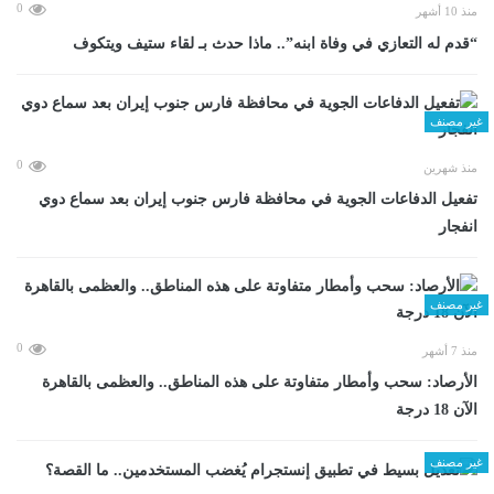
0
منذ 10 أشهر
“قدم له التعازي في وفاة ابنه”.. ماذا حدث بـ لقاء ستيف ويتكوف
غير مصنف
0
منذ شهرين
تفعيل الدفاعات الجوية في محافظة فارس جنوب إيران بعد سماع دوي
انفجار
غير مصنف
0
منذ 7 أشهر
الأرصاد: سحب وأمطار متفاوتة على هذه المناطق.. والعظمى بالقاهرة
الآن 18 درجة
غير مصنف