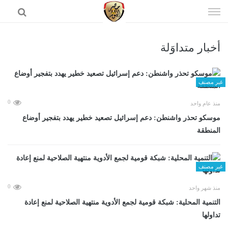
إذهب
الى
المحتوى
أخبار متداوَلة
الرئيسية
غير مصنف
0
منذ عام واحد
موسكو تحذر واشنطن: دعم إسرائيل تصعيد خطير يهدد بتفجير أوضاع
المنطقة
غير مصنف
0
منذ شهر واحد
التنمية المحلية: شبكة قومية لجمع الأدوية منتهية الصلاحية لمنع إعادة
تداولها