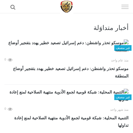
إذهب
الى
المحتوى
أخبار متداوَلة
الرئيسية
غير مصنف
0
منذ عام واحد
موسكو تحذر واشنطن: دعم إسرائيل تصعيد خطير يهدد بتفجير أوضاع
المنطقة
غير مصنف
0
منذ شهر واحد
التنمية المحلية: شبكة قومية لجمع الأدوية منتهية الصلاحية لمنع إعادة
تداولها