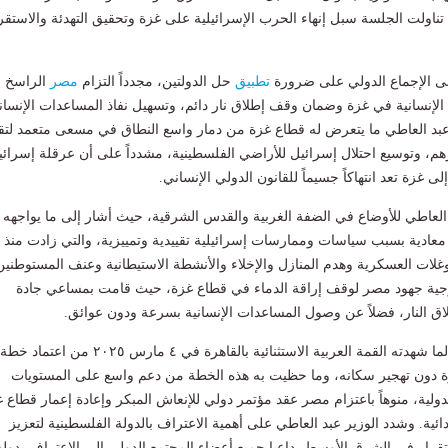
تناولت الجلسة سبل إنهاء الحرب الإسرائيلية على غزة وتحقيق التهدئة والاستقر
لى الإجماع الدولي على ضرورة
تطبيق
حل الدولتين، مجدداً التزام
مصر
الراسخ
ة الإنسانية في غزة وضمان وقف إطلاق نار دائم، وتسهيل نفاذ المساعدات الإنسان
 عبد العاطي ما يتعرض له قطاع غزة من دمار واسع النطاق في مسعى متعمد لتقي
م، وتوسيع احتلال إسرائيل للأراضي الفلسطينية، مشدداً على أن عرقلة إسرائي
ى غزة تعد انتهاكاً جسيماً للقانون الدولي الإنساني.
العاطي للأوضاع في الضفة الغربية والقدس الشرقية، حيث أشار إلى ما يواجهه
معادية بسبب سياسات وممارسات إسرائيلية تقييدية وتمييزية، والتي زادت منذ
٢، مثل التوغلات العسكرية وهدم المنازل والإخلاء والأنشطة الاستيطانية وعنف المستوطنين
جية جهود مصر لوقف إراقة الدماء في قطاع غزة، حيث قامت بمساعي جادة
ق النار، فضلاً عن وصول المساعدات الإنسانية بسرعة ودون عوائق.
وأشار وزير الخارجية لما شهدته القمة العربية الاستثنائية بالقاهرة في ٤ مارس ٢٠٢٥ من اعتماد خطة
زة دون تهجير سكانه، وما حظيت به هذه الخطة من دعم واسع على المستويات
لدولية، منوهاً باعتزام مصر عقد مؤتمر دولي للإنعاش المبكر وإعادة إعمار قطاع 
ئية. وشدد الوزير عبد العاطي على أهمية الاعتراف بالدولة الفلسطينية لتعزيز
ستقرار في الشرق الأوسط، داعيا جميع أعضاء المجتمع الدولي إلى الإعتراف بدولة