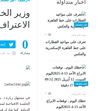
الارشيف
/
غير مصنف
أخبار متداوَلة
وزير الخ
الاعتراف
غير مصنف
0
منذ عام واحد
0
تعرف على مواعيد القطارات
إنشر ف
على خط القاهرة الإسكندرية
مشاركة
منذ عام و
والعكس
غير مصنف
0
منذ عام واحد
في مستهل زيارة د. ب
حظك اليوم.. توقعات الابراج
الأحد 13-4-2025اليوم
الدولية. كما شارك ف