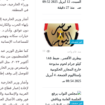
السبت، 12 أبريل 2025 09:52
وزراء الخارجية، حيث 
صـ منذ 27 دقيقة
في المنطقة.
أشار وزير الخارجية إ
بإنهاء الحرب والكارث
دون عوائق. وأدان د.
خيارات سكانه وتهجيره
للمساعدات الإنسانية إل
غير مصنف
كما تطرق الوزير عبد 
10
منذ عام واحد
الفلسطينيون من بيئة 
بيطرى الأقصر.. ضبط ١٨٥
أكتوبر ٠٢٣
كيلو جرام لحوم مذبوحة
واستعرض وزير الخار
خارج المجازر الحكومية
للتوصل إلى وقف إطلا
بإسنااليوم الجمعة، 4 أبريل
2025 08:54 مـ
لإعادة إعمار قطاع غ
العربية والإسلامية وا
فور وقف الأعمال العدا
غير مصنف
السلام والعدالة والا