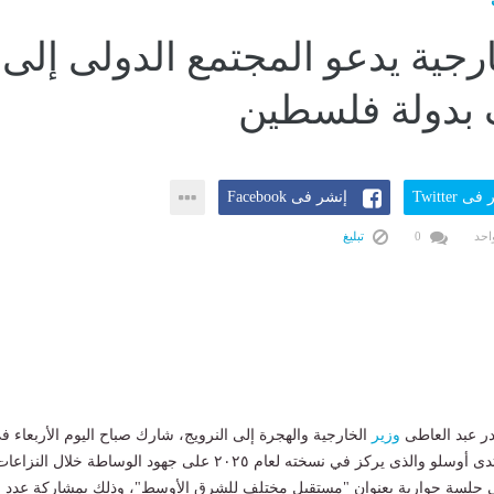
ارجية يدعو المجتمع الدولى إلى
 بدولة فلسطين
ى Twitter
إنشر فى Facebook
احد
0
تبليغ
در عبد العاطى
وزير
الخارجية والهجرة إلى النرويج، شارك صباح اليوم الأربعاء ف
الجلسة الافتتاحية لمنتدى أوسلو والذى يركز في نسخته لعام ٢٠٢٥ على جهود الوساطة خلال النزاع
ي جلسة حوارية بعنوان "مستقبل مختلف للشرق الأوسط"، وذلك بمشاركة عدد 