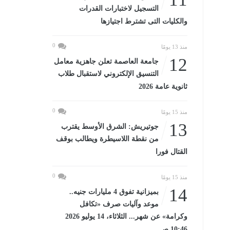
التسجيل لاختبارات القدرات
والكليات التى تشترط اجتيازها
0
منذ 13 يومًا
12
جامعة العاصمة تعلن جاهزية معامل
التنسيق الإلكتروني لاستقبال طلاب
ثانوية عامة 2026
0
منذ 15 يومًا
13
جوتيريش: الشرق الأوسط يقترب
من نقطة اللاسيطرة ويطالب بوقف
القتال فورا
0
منذ 15 يومًا
14
بميزانية تفوق 4 مليارات جنيه..
موعد وآليات صرف «تكافل
وكرامة» عن شهر... الثلاثاء، 14 يوليو 2026
10:46 صـ