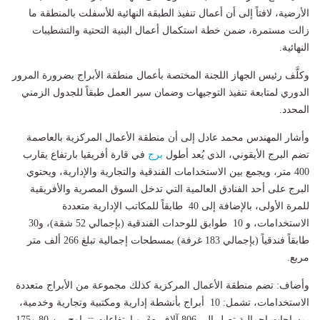
الأرضية، لافتاً إلى أن أعمال تنفيذ الطبقة النهائية للأسفلت بالمنطقة ما
زالت مستمرة، ضمن خطة استكمال أعمال البنية التحتية والتشطيبات
النهائية.
وكلَّف رئيس الجهاز اللجنة المختصة بأعمال منطقة الأبراج بضرورة المرور
الدوري لمتابعة تنفيذ التوجيهات وضمان سير العمل طبقاً للجدول الزمني
المحدد.
وأشار المهندس محمد عادل إلى أن منطقة الأعمال المركزية بالعاصمة
تضم البرج الأيقوني، الذي يُعد أطول
برج
في قارة أفريقيا بارتفاع يقارب
400 متر، ويجمع بين الاستخدامات الفندقية والتجارية والإدارية، ويحتوي
البرج على أحد الفنادق العالمية التي تدخل السوق المصرية والأفريقية
للمرة الأولى، بالإضافة إلى 40 طابقاً للمكاتب الإدارية متعددة
الاستخدامات، و 10 طوابق للوحدات الفندقية (بإجمالي 52 شقة)، و30
طابقاً فندقياً (بإجمالي 183 غرفة) بمسطحات إجمالية تبلغ 266 ألف متر
مربع.
وأضاف: تضم منطقة الأعمال المركزية كذلك مجموعة من الأبراج متعددة
الاستخدامات، تشمل: 10 أبراج بأنشطة إدارية ومكتبية وتجارية وخدمية،
بمساحات إجمالية تصل إلى 806 آلاف م²، وبارتفاعات تتراوح بين 80 و175