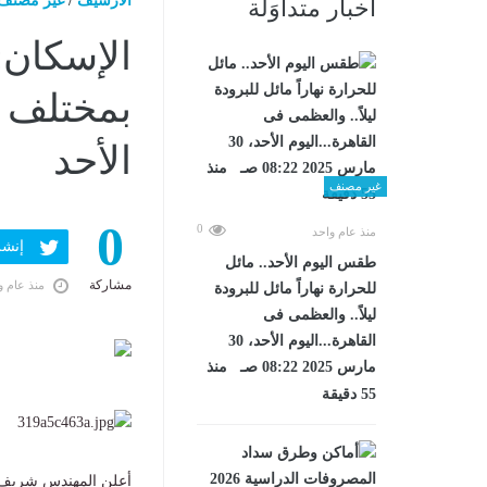
الارشيف
/
غير مصنف
أخبار متداوَلة
الإسكان:
بمختلف ا
الأحد
غير مصنف
0
0
منذ عام واحد
إنشر ف
طقس اليوم الأحد.. مائل
مشاركة
منذ عام و
للحرارة نهاراً مائل للبرودة
ليلاً.. والعظمى فى
القاهرة...اليوم الأحد، 30
مارس 2025 08:22 صـ منذ
55 دقيقة
أعلن المهندس شريف 