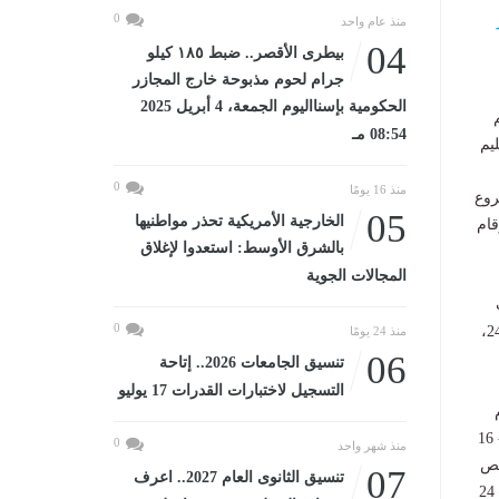
0
منذ عام واحد
04
بيطرى الأقصر.. ضبط ١٨٥ كيلو
جرام لحوم مذبوحة خارج المجازر
الحكومية بإسنااليوم الجمعة، 4 أبريل 2025
08:54 مـ
يم
0
منذ 16 يومًا
روع
05
الخارجية الأمريكية تحذر مواطنيها
عمارات أرقام
بالشرق الأوسط: استعدوا لإغلاق
المجالات الجوية
وحدات
0
بالعمارات 20 – 21 – 22، يوم الإثنين 23/6/2025، ووحدات بالعمارات 23 – 24 – 25، يوم الثلاثاء 24/6/2025،
منذ 24 يومًا
06
تنسيق الجامعات 2026.. إتاحة
التسجيل لاختبارات القدرات 17 يوليو
– 4 – 6، يوم
الأحد 6/7/2025، ووحدات بالعمارات 10 – 11 – 12 – 13، يوم الإثنين 7/7/2025، ووحدات بالعمارات 15 - 16
0
منذ شهر واحد
م الأربعاء 9/7/2025، وتخصيص
07
تنسيق الثانوى العام 2027.. اعرف
يوم الخميس 10/7/2025، للذين تخلفوا عن الاستلام في الأيام السابقة، وتسليم وحدات بالعمارات 23 – 24