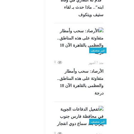
“قدم له التعازي في وفاة
ابنه”.. ماذا حدث بـ لقاء
ستيف ويتكوف
غير مصنف
0
منذ 7 أشهر
الأرصاد: سحب وأمطار
متفاوتة على هذه المناطق..
والعظمى بالقاهرة الآن 18
درجة
غير مصنف
0
منذ شهرين