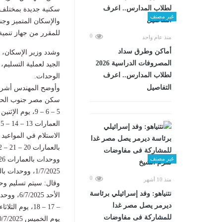
سكنية جديدة بمختلف
غير مصنف
للمقرر من جهاز تنمية 
0
منذ عام واحد
أماكن وطرق سداد
وشدد وزير الإسكان، ع
المصروفات الدراسية 2026
الجيد لعملية التسليم
لطلاب المدارس.. اعرف
الوحدات.
التفاصيل
وأوضح المهندس أشرف 
غير مصنف
1/7/2025، ووحدات بالعمارات 32 – 33 – 34، يوم الأربعاء 2/7/2025.
0
منذ 10 أشهر
نتنياهو: وفد إسرائيلي برئاسة
ديرمر يصل مصر غدا
للمشاركة فى مفاوضات