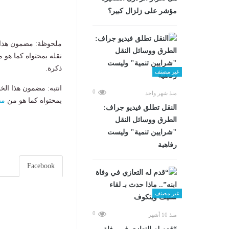
مؤشر على زلزال كبير؟
ملحوظة: مضمون هذا ا
نقله بمحتواه كما هو 
ذكرة.
غير مصنف
انتبه: مضمون هذا الخ
0
منذ شهر واحد
بمحتواه كما هو من
مص
​النقل تطلق فيديو جراف:
الطرق ووسائل النقل
"شرايين تنمية" وليست
رفاهية
Facebook
غير مصنف
0
منذ 10 أشهر