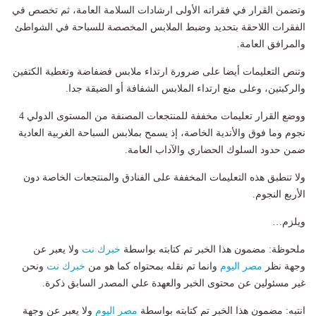
وتضمن القرار في فقراته الأولى ارشادات السلامة العامة، ثم تخصص في
الفقرات اللاحقة بتحديد وضبط الملابس المخصصة للسباحة في الشواطئ
والمرافق العامة.
وتنص التعليمات أيضا على ضرورة ارتداء ملابس فضفاضة وتغطية الكتفين
والركبتين، وعلى منع ارتداء الملابس الشفافة أو الضيقة جدا.
ووضع القرار تعليمات مخففة للمنتجعات المصنفة من المستوى الدولي 4
نجوم وما فوق والأندية الخاصة، إذ يسمح بملابس السباحة الغربية العادية
ضمن حدود السلوك الحضاري والآداب العامة.
ولا تنطبق هذه التعليمات المخففة على الفنادق والمنتجعات الخاصة دون
الأربع النجوم.
ويلزم…
ملحوظة: مضمون هذا الخبر تم كتابته بواسطة
خبرك نت
ولا يعبر عن
وجهة نظر
مصر اليوم
وانما تم نقله بمحتواه كما هو من
خبرك نت
ونحن
غير مسئولين عن محتوى الخبر والعهدة علي المصدر السابق ذكرة.
انتبه: مضمون هذا الخبر تم كتابته بواسطة
مصر اليوم
ولا يعبر عن وجهة